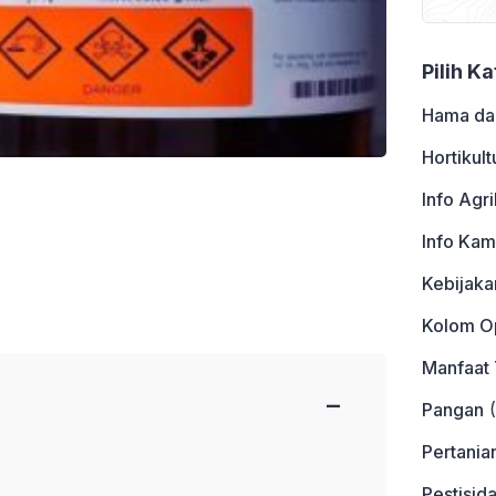
Pilih K
Hama da
Hortikult
Info Agri
Info Kam
Kebijaka
Kolom Op
Manfaat
−
Pangan
(
Pertania
Pestisid