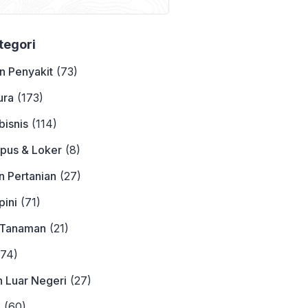
Contohnya
ategori
n Penyakit
(73)
ura
(173)
bisnis
(114)
pus & Loker
(8)
n Pertanian
(27)
ini
(71)
 Tanaman
(21)
74)
n Luar Negeri
(27)
a
(60)