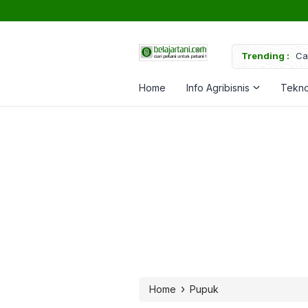
uk Memperkuat Tanaman
Trending :
Ca
Home
Info Agribisnis
Tekno
›
Home
Pupuk