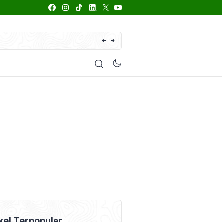
66 Daftar Merk Insektisida Abamektin
enyakit
Pestisida
Manfaat Tanaman
Kolom Opini
kel Terpopuler