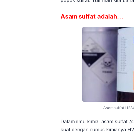
pupuk sulfat. Yuk mari kita bah
Asam sulfat adalah…
Asamsulfat H2SO
Dalam ilmu kimia, asam sulfat
(s
kuat dengan rumus kimianya H2S