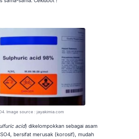
as sama-sama. Cekidoot !
4. Image source : jayakimia.com
ulfuric acid
) dikelompokkan sebagai asam
O4, bersifat merusak (korosif), mudah