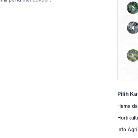
lannya sehat. Tentu saja
na pernyataan tersebut
sulfat benar-benar jadi
a sosial […]
Pilih K
Hama da
Hortikult
Info Agri