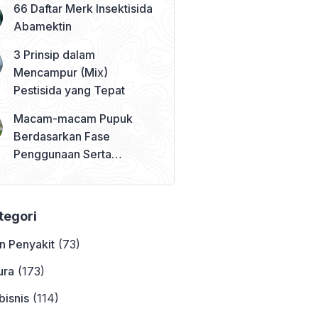
66 Daftar Merk Insektisida
Abamektin
3 Prinsip dalam
Mencampur (Mix)
Pestisida yang Tepat
Macam-macam Pupuk
Berdasarkan Fase
Penggunaan Serta
Contohnya
ategori
n Penyakit
(73)
ura
(173)
bisnis
(114)