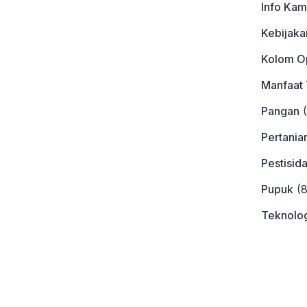
Info Kam
Kebijaka
Kolom Op
Manfaat
Pangan
(
Pertania
Pestisid
Pupuk
(8
Teknolog