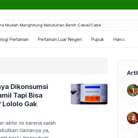
ra Mudah Menghitung Kebutuhan Benih Cabai/Cabe
logi Pertanian
Pertanian Luar Negeri
Pupuk
Hama dan P
Arti
haya Dikonsumsi
mil Tapi Bisa
 Lololo Gak
ir-akhir ini karena salah
sebutkan namanya ya,
mil perlu mencukupi