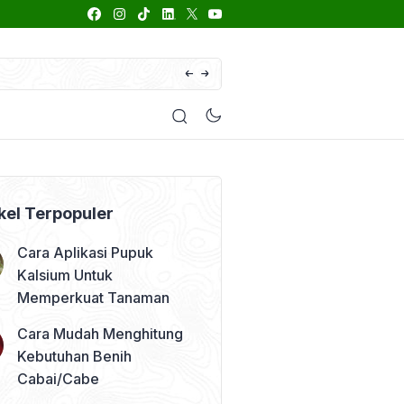
66 Daftar Merk Insektisida Abamektin
enyakit
Pestisida
Manfaat Tanaman
Kolom Opini
kel Terpopuler
Cara Aplikasi Pupuk
Kalsium Untuk
Memperkuat Tanaman
Cara Mudah Menghitung
Kebutuhan Benih
Cabai/Cabe