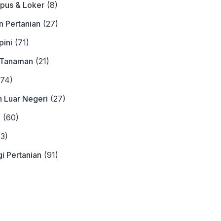
pus & Loker
(8)
n Pertanian
(27)
ini
(71)
 Tanaman
(21)
74)
n Luar Negeri
(27)
a
(60)
3)
i Pertanian
(91)