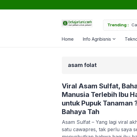
uk Memperkuat Tanaman
Trending :
Ca
Home
Info Agribisnis
Tekno
asam folat
Viral Asam Sulfat, Ba
Manusia Terlebih Ibu Ha
untuk Pupuk Tanaman ?
Bahaya Tah
Asam Sulfat – Yang lagi viral akh
satu cawapres, tak perlu saya 
menyebutkan bahwa bagi ibu ha