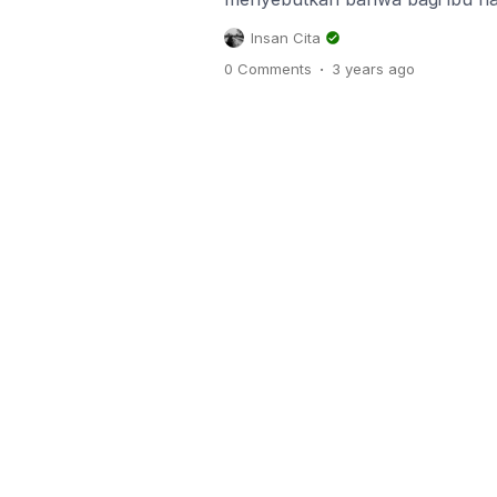
asupan asam sulfat agar kehami
Insan Cita
hal tersebut menjadi viral kare
.
0 Comments
3 years
ago
sangatlah tidak benar. Ya, asam 
viral dan trending di semua medi