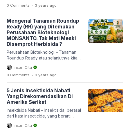
.
0 Comments
3 years
ago
akhir-akhir ini sangat berpotensi
meningkatkan populasi kutu kebul.
Banyak sekali ditemukan kejadian
Mengenal Tanaman Roundup
penyakit kuning di lokasi yang populasi
Ready (RR) yang Ditemukan
kutu kebulnya tinggi. Ya, kutu kebul
Perusahaan Bioteknologi
diketahui sebagai salah satu hama
MONSANTO. Tak Mati Meski
vektor virus gemini penyebab penyakit
Disemprot Herbisida ?
[…]
Perusahaan Bioteknologi – Tanaman
Roundup Ready atau selanjutnya kita
sebut Tanaman RR, merupakan istilah
Insan Cita
sekaligus merk dagang bagi tanaman
.
0 Comments
3 years
ago
yang telah direkayasa secara genetik
supaya tahan atau toleran terhadap
herbisida bahan aktif glifosat. Herbisida
5 Jenis Insektisida Nabati
glisofat bekerja secara sistemik yakni
Yang Direkomendasikan Di
masuk ke dalam seluruh bagian gulma
Amerika Serikat
sehingga gulma mati dan tak lagi
tumbuh. Tak seperti herbsisida […]
Insektisida Nabati – Insektisida, berasal
dari kata insecticide, yang berarti
pembasmi serangga. Insect berarti
Insan Cita
serangga, cide berarti pembasmi.