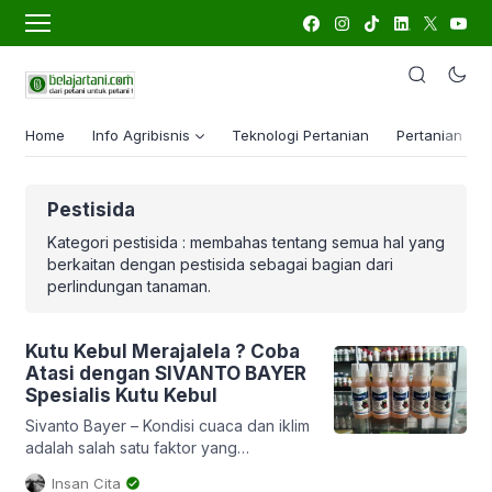
Home
Info Agribisnis
Teknologi Pertanian
Pertanian Lua
Pestisida
Kategori pestisida : membahas tentang semua hal yang
berkaitan dengan pestisida sebagai bagian dari
perlindungan tanaman.
Kutu Kebul Merajalela ? Coba
Atasi dengan SIVANTO BAYER
Spesialis Kutu Kebul
Sivanto Bayer – Kondisi cuaca dan iklim
adalah salah satu faktor yang
mempengaruhi perkembangan kutu
Insan Cita
kebul. Di cuaca yang cenderung panas