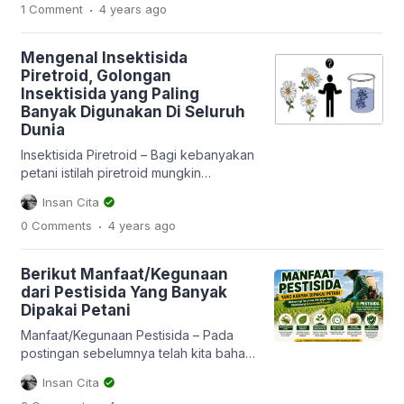
.
1 Comment
4 years
ago
Dalam konteks pertanian, insect atau
serangga yang dimaksud adalah
segala macam serangga yang
Mengenal Insektisida
mengganggu atau merusak tanaman
Piretroid, Golongan
budidaya, dan berpotensi merugikan.
Insektisida yang Paling
Insektisida yang sebagian besar
Banyak Digunakan Di Seluruh
digunakan petani saat ini adalah dari
Dunia
jenis insektisida kimia atau sintetis.
Hanya […]
Insektisida Piretroid – Bagi kebanyakan
petani istilah piretroid mungkin
terdengar asing. Bagaimana dengan
Insan Cita
istilah sipermetrin, deltametrin,
.
0 Comments
4 years
ago
betasiflutrin dan lamdasihalotrin ? Oh
kalau itu mungkin sebagian besar
orang banyak yang tahu. Sipermetrin
Berikut Manfaat/Kegunaan
dan teman-temannya itu adalah jenis
dari Pestisida Yang Banyak
bahan aktif dari insektisida, lebih
Dipakai Petani
tepatnya golongan piretroid. Ya,
insektisida piretroid ini merupakan jenis
Manfaat/Kegunaan Pestisida – Pada
golongan pestisida yang banyak
postingan sebelumnya telah kita bahas
digunakan […]
mengenai banyak hal tentang
Insan Cita
pestisida, mulai dari cara kerjanya, cara
.