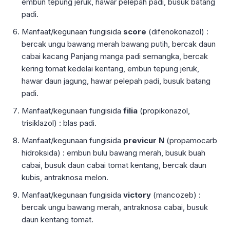
embun tepung jeruk, hawar pelepah padi, busuk batang
padi.
Manfaat/kegunaan fungisida
score
(difenokonazol) :
bercak ungu bawang merah bawang putih, bercak daun
cabai kacang Panjang manga padi semangka, bercak
kering tomat kedelai kentang, embun tepung jeruk,
hawar daun jagung, hawar pelepah padi, busuk batang
padi.
Manfaat/kegunaan fungisida
filia
(propikonazol,
trisiklazol) : blas padi.
Manfaat/kegunaan fungisida
previcur
N
(propamocarb
hidroksida) : embun bulu bawang merah, busuk buah
cabai, busuk daun cabai tomat kentang, bercak daun
kubis, antraknosa melon.
Manfaat/kegunaan fungisida
victory
(mancozeb) :
bercak ungu bawang merah, antraknosa cabai, busuk
daun kentang tomat.