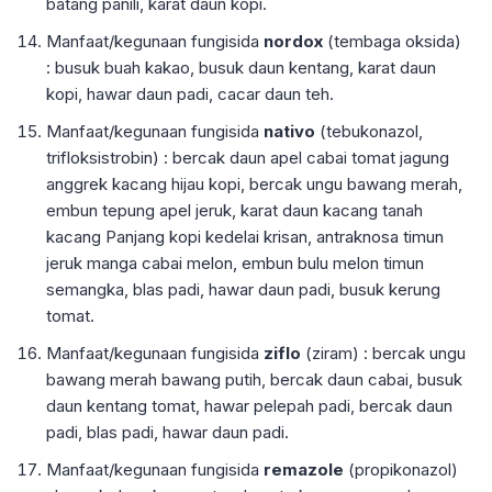
batang panili, karat daun kopi.
Manfaat/kegunaan fungisida
nordox
(tembaga oksida)
: busuk buah kakao, busuk daun kentang, karat daun
kopi, hawar daun padi, cacar daun teh.
Manfaat/kegunaan fungisida
nativo
(tebukonazol,
trifloksistrobin) : bercak daun apel cabai tomat jagung
anggrek kacang hijau kopi, bercak ungu bawang merah,
embun tepung apel jeruk, karat daun kacang tanah
kacang Panjang kopi kedelai krisan, antraknosa timun
jeruk manga cabai melon, embun bulu melon timun
semangka, blas padi, hawar daun padi, busuk kerung
tomat.
Manfaat/kegunaan fungisida
ziflo
(ziram) : bercak ungu
bawang merah bawang putih, bercak daun cabai, busuk
daun kentang tomat, hawar pelepah padi, bercak daun
padi, blas padi, hawar daun padi.
Manfaat/kegunaan fungisida
remazole
(propikonazol)