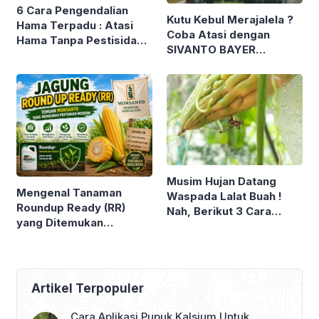
6 Cara Pengendalian
Kutu Kebul Merajalela ?
Hama Terpadu : Atasi
Coba Atasi dengan
Hama Tanpa Pestisida
SIVANTO BAYER
Kimia Demi Terwujudnya
Spesialis Kutu Kebul
Pertanian Berkelanjutan
Musim Hujan Datang
Mengenal Tanaman
Waspada Lalat Buah !
Roundup Ready (RR)
Nah, Berikut 3 Cara
yang Ditemukan
Pengendali Lalat Buah
Perusahaan Bioteknologi
yang Efektif dan Ramah
MONSANTO. Tak Mati
Lingkungan
Meski Disemprot
Herbisida ?
Artikel Terpopuler
Cara Aplikasi Pupuk Kalsium Untuk