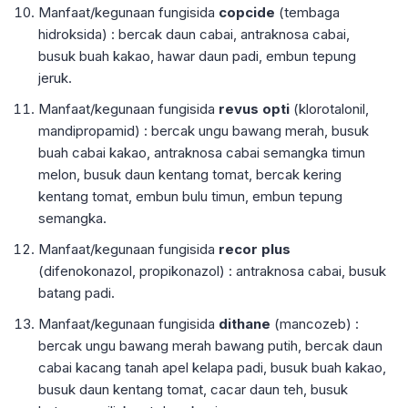
Manfaat/kegunaan fungisida
copcide
(tembaga
hidroksida) : bercak daun cabai, antraknosa cabai,
busuk buah kakao, hawar daun padi, embun tepung
jeruk.
Manfaat/kegunaan fungisida
revus opti
(klorotalonil,
mandipropamid) : bercak ungu bawang merah, busuk
buah cabai kakao, antraknosa cabai semangka timun
melon, busuk daun kentang tomat, bercak kering
kentang tomat, embun bulu timun, embun tepung
semangka.
Manfaat/kegunaan fungisida
recor plus
(difenokonazol, propikonazol) : antraknosa cabai, busuk
batang padi.
Manfaat/kegunaan fungisida
dithane
(mancozeb) :
bercak ungu bawang merah bawang putih, bercak daun
cabai kacang tanah apel kelapa padi, busuk buah kakao,
busuk daun kentang tomat, cacar daun teh, busuk