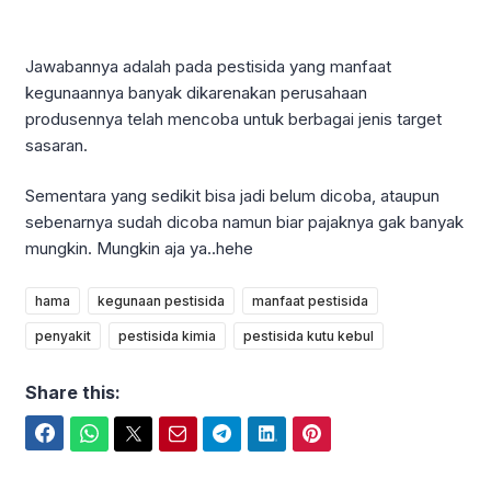
Jawabannya adalah pada pestisida yang manfaat
kegunaannya banyak dikarenakan perusahaan
produsennya telah mencoba untuk berbagai jenis target
sasaran.
Sementara yang sedikit bisa jadi belum dicoba, ataupun
sebenarnya sudah dicoba namun biar pajaknya gak banyak
mungkin. Mungkin aja ya..hehe
hama
kegunaan pestisida
manfaat pestisida
penyakit
pestisida kimia
pestisida kutu kebul
Share this:
Facebook
WhatsApp
Twitter
Email
Telegram
LinkedIn
Pinterest