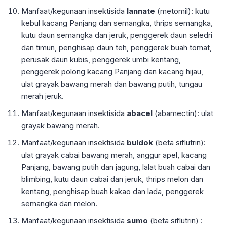
Manfaat/kegunaan insektisida
lannate
(metomil): kutu
kebul kacang Panjang dan semangka, thrips semangka,
kutu daun semangka dan jeruk, penggerek daun seledri
dan timun, penghisap daun teh, penggerek buah tomat,
perusak daun kubis, penggerek umbi kentang,
penggerek polong kacang Panjang dan kacang hijau,
ulat grayak bawang merah dan bawang putih, tungau
merah jeruk.
Manfaat/kegunaan insektisida
abacel
(abamectin): ulat
grayak bawang merah.
Manfaat/kegunaan insektisida
buldok
(beta siflutrin):
ulat grayak cabai bawang merah, anggur apel, kacang
Panjang, bawang putih dan jagung, lalat buah cabai dan
blimbing, kutu daun cabai dan jeruk, thrips melon dan
kentang, penghisap buah kakao dan lada, penggerek
semangka dan melon.
Manfaat/kegunaan insektisida
sumo
(beta siflutrin) :