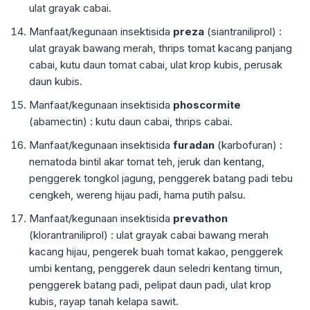
ulat grayak cabai.
Manfaat/kegunaan insektisida
preza
(siantraniliprol) :
ulat grayak bawang merah, thrips tomat kacang panjang
cabai, kutu daun tomat cabai, ulat krop kubis, perusak
daun kubis.
Manfaat/kegunaan insektisida
phoscormite
(abamectin) : kutu daun cabai, thrips cabai.
Manfaat/kegunaan insektisida
furadan
(karbofuran) :
nematoda bintil akar tomat teh, jeruk dan kentang,
penggerek tongkol jagung, penggerek batang padi tebu
cengkeh, wereng hijau padi, hama putih palsu.
Manfaat/kegunaan insektisida
prevathon
(klorantraniliprol) : ulat grayak cabai bawang merah
kacang hijau, pengerek buah tomat kakao, penggerek
umbi kentang, penggerek daun seledri kentang timun,
penggerek batang padi, pelipat daun padi, ulat krop
kubis, rayap tanah kelapa sawit.