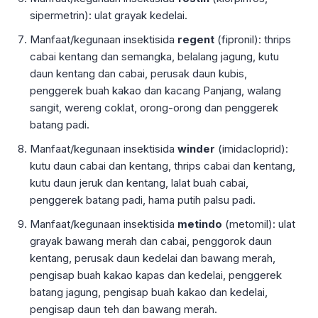
sipermetrin): ulat grayak kedelai.
Manfaat/kegunaan insektisida
regent
(fipronil): thrips
cabai kentang dan semangka, belalang jagung, kutu
daun kentang dan cabai, perusak daun kubis,
penggerek buah kakao dan kacang Panjang, walang
sangit, wereng coklat, orong-orong dan penggerek
batang padi.
Manfaat/kegunaan insektisida
winder
(imidacloprid):
kutu daun cabai dan kentang, thrips cabai dan kentang,
kutu daun jeruk dan kentang, lalat buah cabai,
penggerek batang padi, hama putih palsu padi.
Manfaat/kegunaan insektisida
metindo
(metomil): ulat
grayak bawang merah dan cabai, penggorok daun
kentang, perusak daun kedelai dan bawang merah,
pengisap buah kakao kapas dan kedelai, penggerek
batang jagung, pengisap buah kakao dan kedelai,
pengisap daun teh dan bawang merah.