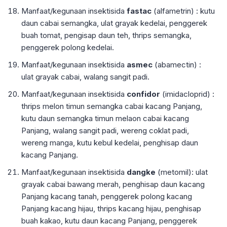
Manfaat/kegunaan insektisida
fastac
(alfametrin) : kutu
daun cabai semangka, ulat grayak kedelai, penggerek
buah tomat, pengisap daun teh, thrips semangka,
penggerek polong kedelai.
Manfaat/kegunaan insektisida
asmec
(abamectin) :
ulat grayak cabai, walang sangit padi.
Manfaat/kegunaan insektisida
confidor
(imidacloprid) :
thrips melon timun semangka cabai kacang Panjang,
kutu daun semangka timun melaon cabai kacang
Panjang, walang sangit padi, wereng coklat padi,
wereng manga, kutu kebul kedelai, penghisap daun
kacang Panjang.
Manfaat/kegunaan insektisida
dangke
(metomil): ulat
grayak cabai bawang merah, penghisap daun kacang
Panjang kacang tanah, penggerek polong kacang
Panjang kacang hijau, thrips kacang hijau, penghisap
buah kakao, kutu daun kacang Panjang, penggerek