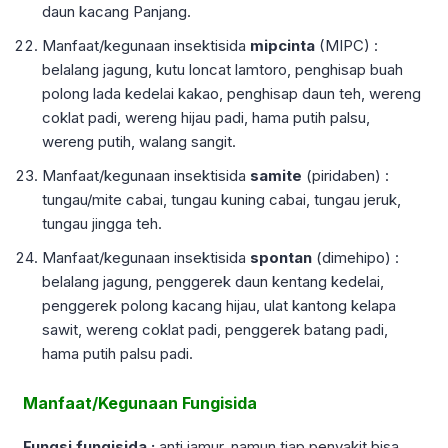
daun kacang Panjang.
Manfaat/kegunaan insektisida
mipcinta
(MIPC) :
belalang jagung, kutu loncat lamtoro, penghisap buah
polong lada kedelai kakao, penghisap daun teh, wereng
coklat padi, wereng hijau padi, hama putih palsu,
wereng putih, walang sangit.
Manfaat/kegunaan insektisida
samite
(piridaben) :
tungau/mite cabai, tungau kuning cabai, tungau jeruk,
tungau jingga teh.
Manfaat/kegunaan insektisida
spontan
(dimehipo) :
belalang jagung, penggerek daun kentang kedelai,
penggerek polong kacang hijau, ulat kantong kelapa
sawit, wereng coklat padi, penggerek batang padi,
hama putih palsu padi.
Manfaat/Kegunaan Fungisida
Fungsi fungisida :
anti jamur, namun tiap penyakit bisa