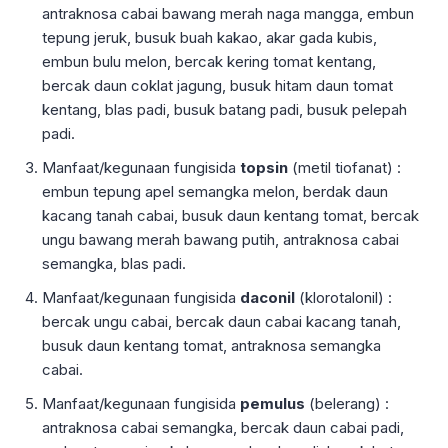
antraknosa cabai bawang merah naga mangga, embun
tepung jeruk, busuk buah kakao, akar gada kubis,
embun bulu melon, bercak kering tomat kentang,
bercak daun coklat jagung, busuk hitam daun tomat
kentang, blas padi, busuk batang padi, busuk pelepah
padi.
Manfaat/kegunaan fungisida
topsin
(metil tiofanat) :
embun tepung apel semangka melon, berdak daun
kacang tanah cabai, busuk daun kentang tomat, bercak
ungu bawang merah bawang putih, antraknosa cabai
semangka, blas padi.
Manfaat/kegunaan fungisida
daconil
(klorotalonil) :
bercak ungu cabai, bercak daun cabai kacang tanah,
busuk daun kentang tomat, antraknosa semangka
cabai.
Manfaat/kegunaan fungisida
pemulus
(belerang) :
antraknosa cabai semangka, bercak daun cabai padi,