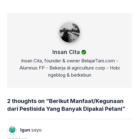
Insan Cita
Insan Cita
Insan Cita, founder & owner BelajarTani.com -
Alumnus FP - Bekerja di agriculture corp - Hobi
ngeblog & berkebun
2 thoughts on “
Berikut Manfaat/Kegunaan
dari Pestisida Yang Banyak Dipakai Petani
”
Igun
says:
at 9:04 pm