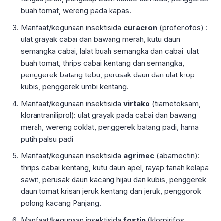
buah tomat, wereng pada kapas.
Manfaat/kegunaan insektisida
curacron
(profenofos) :
ulat grayak cabai dan bawang merah, kutu daun
semangka cabai, lalat buah semangka dan cabai, ulat
buah tomat, thrips cabai kentang dan semangka,
penggerek batang tebu, perusak daun dan ulat krop
kubis, penggerek umbi kentang.
Manfaat/kegunaan insektisida
virtako
(tiametoksam,
klorantraniliprol): ulat grayak pada cabai dan bawang
merah, wereng coklat, penggerek batang padi, hama
putih palsu padi.
Manfaat/kegunaan insektisida
agrimec
(abamectin):
thrips cabai kentang, kutu daun apel, rayap tanah kelapa
sawit, perusak daun kacang hijau dan kubis, penggerek
daun tomat krisan jeruk kentang dan jeruk, penggorok
polong kacang Panjang.
Manfaat/kegunaan insektisida
fostin
(klorpirifos,