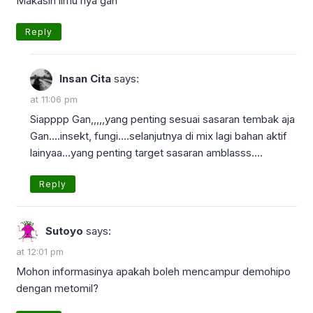
Makasih ilmu nya gan
Reply
Insan Cita
says:
at 11:06 pm
Siapppp Gan,,,,,yang penting sesuai sasaran tembak aja
Gan….insekt, fungi….selanjutnya di mix lagi bahan aktif
lainyaa…yang penting target sasaran amblasss….
Reply
Sutoyo
says:
at 12:01 pm
Mohon informasinya apakah boleh mencampur demohipo
dengan metomil?