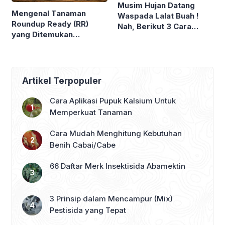
Musim Hujan Datang
Mengenal Tanaman
Waspada Lalat Buah !
Roundup Ready (RR)
Nah, Berikut 3 Cara
yang Ditemukan
Pengendali Lalat Buah
Perusahaan Bioteknologi
yang Efektif dan Ramah
MONSANTO. Tak Mati
Lingkungan
Meski Disemprot
Herbisida ?
Artikel Terpopuler
Cara Aplikasi Pupuk Kalsium Untuk
Memperkuat Tanaman
Cara Mudah Menghitung Kebutuhan
Benih Cabai/Cabe
66 Daftar Merk Insektisida Abamektin
3 Prinsip dalam Mencampur (Mix)
Pestisida yang Tepat