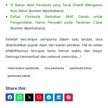
13 Bahan Aktif Pestisida yang Teruji Efektif Mengatasi
Kutu Kebul
(konten diperbaharui)
Daftar Pestisida Berbahan Aktif Ganda untuk
Pengendalian Hama Penyakit pada Tanaman Cabai
(konten diperbaharui)
Setelah tercampur sempurna dalam satu larutan, bisa
ditambahkan pupuk daun dan bahan perekat. Hal ini selain
efektifitasnya tercapai tentu hemat waktu dan biaya.
Semoga bermanfaat dan selamat mencoba…!
mencampur pestisida
mix pestisida
pestisida kimia
pestisida nabati
Share this:
Facebook
WhatsApp
Twitter
Email
Telegram
LinkedIn
Pinterest