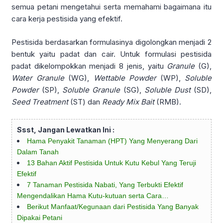
semua petani mengetahui serta memahami bagaimana itu
cara kerja pestisida yang efektif.
Pestisida berdasarkan formulasinya digolongkan menjadi 2
bentuk yaitu padat dan cair. Untuk formulasi pestisida
padat dikelompokkan menjadi 8 jenis, yaitu
Granule
(G),
Water
Granule
(WG),
Wettable
Powder
(WP),
Soluble
Powder
(SP),
Soluble
Granule
(SG),
Soluble
Dust
(SD),
Seed
Treatment
(ST) dan
Ready
Mix
Bait
(RMB).
Ssst, Jangan Lewatkan Ini :
Hama Penyakit Tanaman (HPT) Yang Menyerang Dari
Dalam Tanah
13 Bahan Aktif Pestisida Untuk Kutu Kebul Yang Teruji
Efektif
7 Tanaman Pestisida Nabati, Yang Terbukti Efektif
Mengendalikan Hama Kutu-kutuan serta Cara…
Berikut Manfaat/Kegunaan dari Pestisida Yang Banyak
Dipakai Petani