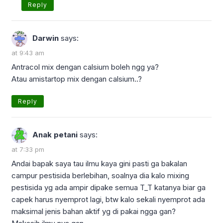
Reply
Darwin
says:
at 9:43 am
Antracol mix dengan calsium boleh ngg ya?
Atau amistartop mix dengan calsium..?
Reply
Anak petani
says:
at 7:33 pm
Andai bapak saya tau ilmu kaya gini pasti ga bakalan
campur pestisida berlebihan, soalnya dia kalo mixing
pestisida yg ada ampir dipake semua T_T katanya biar ga
capek harus nyemprot lagi, btw kalo sekali nyemprot ada
maksimal jenis bahan aktif yg di pakai ngga gan?