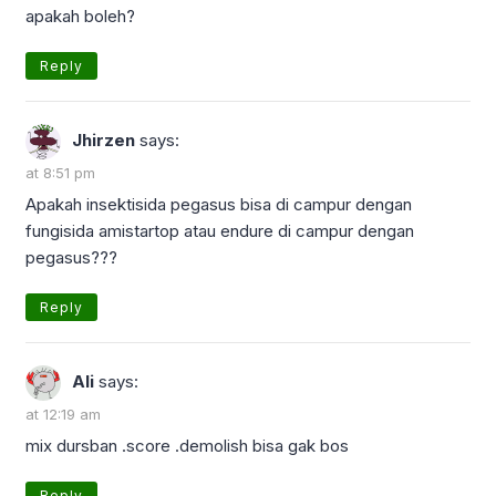
apakah boleh?
Reply
Jhirzen
says:
at 8:51 pm
Apakah insektisida pegasus bisa di campur dengan
fungisida amistartop atau endure di campur dengan
pegasus???
Reply
Ali
says:
at 12:19 am
mix dursban .score .demolish bisa gak bos
Reply