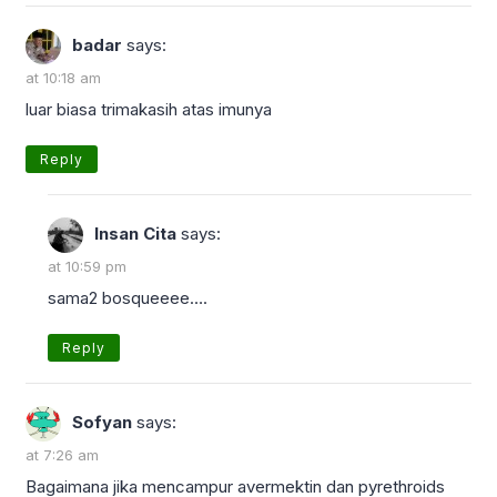
badar
says:
at 10:18 am
luar biasa trimakasih atas imunya
Reply
Insan Cita
says:
at 10:59 pm
sama2 bosqueeee….
Reply
Sofyan
says:
at 7:26 am
Bagaimana jika mencampur avermektin dan pyrethroids