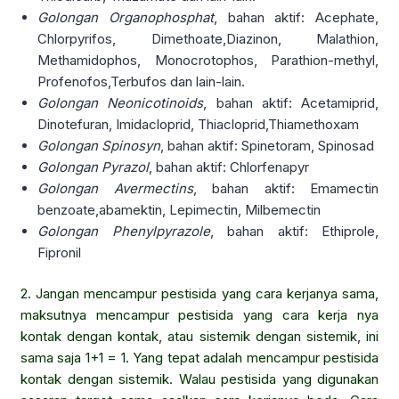
Golongan Organophosphat
, bahan aktif: Acephate,
Chlorpyrifos, Dimethoate,Diazinon, Malathion,
Methamidophos, Monocrotophos, Parathion-methyl,
Profenofos,Terbufos dan lain-lain.
Golongan Neonicotinoids
, bahan aktif: Acetamiprid,
Dinotefuran, Imidacloprid, Thiacloprid,Thiamethoxam
Golongan Spinosyn
, bahan aktif: Spinetoram, Spinosad
Golongan Pyrazol
, bahan aktif: Chlorfenapyr
Golongan Avermectins
, bahan aktif: Emamectin
benzoate,abamektin, Lepimectin, Milbemectin
Golongan Phenylpyrazole
, bahan aktif: Ethiprole,
Fipronil
2. Jangan mencampur pestisida yang cara kerjanya sama,
maksutnya mencampur pestisida yang cara kerja nya
kontak dengan kontak, atau sistemik dengan sistemik, ini
sama saja 1+1 = 1. Yang tepat adalah mencampur pestisida
kontak dengan sistemik. Walau pestisida yang digunakan