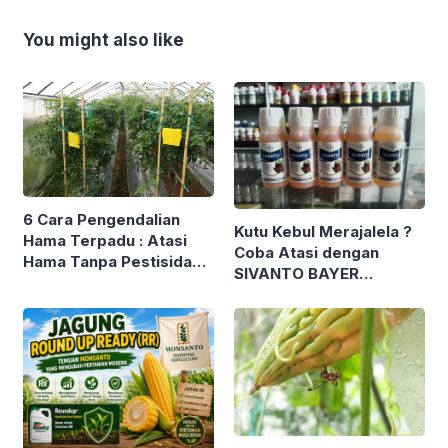
You might also like
6 Cara Pengendalian
Kutu Kebul Merajalela ?
Hama Terpadu : Atasi
Coba Atasi dengan
Hama Tanpa Pestisida
SIVANTO BAYER
Kimia Demi Terwujudnya
Spesialis Kutu Kebul
Pertanian Berkelanjutan