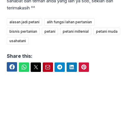
sahabat dan teman anda yang lain ya sob, sekian dan
terimakasih ^^
alasan jadi petani
alih fungsi lahan pertanian
bisnis pertanian
petani
petani millenial
petani muda
usahatani
Share this:
Facebook
WhatsApp
Twitter
Email
Telegram
LinkedIn
Pinterest