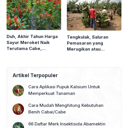
Ketiganya ?
Meski Disemprot
Herbisida ?
Duh, Akhir Tahun Harga
Tengkulak, Saluran
Sayur Meroket Naik
Pemasaran yang
Terutama Cabe,
Merugikan atau
Waktunya Urban Farming
Menguntungkan Petani ?
Lagi ?
Ternyata Ini Peran Dan
Resiko Jadi Tengkulak
Artikel Terpopuler
Cara Aplikasi Pupuk Kalsium Untuk
Memperkuat Tanaman
Cara Mudah Menghitung Kebutuhan
Benih Cabai/Cabe
66 Daftar Merk Insektisida Abamektin