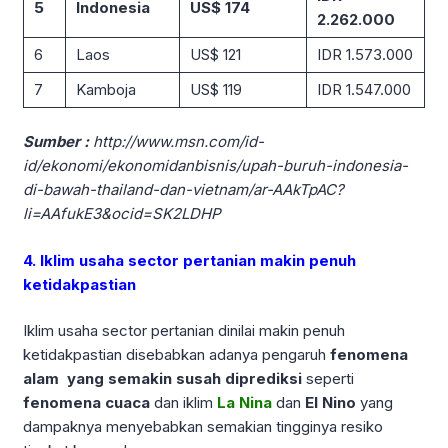
5
Indonesia
US$ 174
2.262.000
6
Laos
US$ 121
IDR 1.573.000
7
Kamboja
US$ 119
IDR 1.547.000
Sumber :
http://www.msn.com/id-
id/ekonomi/ekonomidanbisnis/upah-buruh-indonesia-
di-bawah-thailand-dan-vietnam/ar-AAkTpAC?
li=AAfukE3&ocid=SK2LDHP
4. Iklim usaha sector pertanian makin penuh
ketidakpastian
Iklim usaha sector pertanian dinilai makin penuh
ketidakpastian disebabkan adanya pengaruh
fenomena
alam yang semakin susah diprediksi
seperti
fenomena cuaca
dan iklim
La Nina
dan
El Nino
yang
dampaknya menyebabkan semakian tingginya resiko