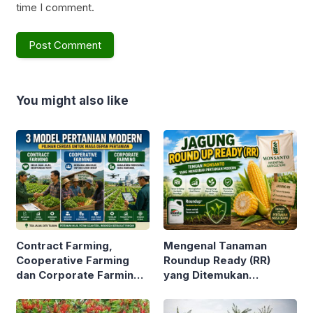
time I comment.
You might also like
Contract Farming,
Mengenal Tanaman
Cooperative Farming
Roundup Ready (RR)
dan Corporate Farming.
yang Ditemukan
3 Istilah ini Sering Kita
Perusahaan Bioteknologi
Dengar. Tapi Apa Beda
MONSANTO. Tak Mati