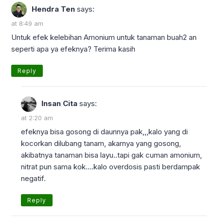
Hendra Ten
says:
at 8:49 am
Untuk efek kelebihan Amonium untuk tanaman buah2 an
seperti apa ya efeknya? Terima kasih
Reply
Insan Cita
says:
at 2:20 am
efeknya bisa gosong di daunnya pak,,,kalo yang di
kocorkan dilubang tanam, akarnya yang gosong,
akibatnya tanaman bisa layu..tapi gak cuman amonium,
nitrat pun sama kok….kalo overdosis pasti berdampak
negatif.
Reply