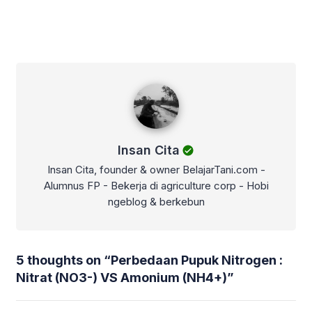
Insan Cita
Insan Cita
Insan Cita, founder & owner BelajarTani.com -
Alumnus FP - Bekerja di agriculture corp - Hobi
ngeblog & berkebun
5 thoughts on “
Perbedaan Pupuk Nitrogen :
Nitrat (NO3-) VS Amonium (NH4+)
”