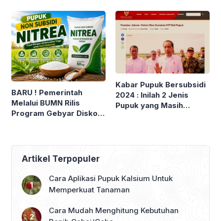
? Beneran Dapat Diskon
Subsidi 5 Kg. Tanda
40% ?
Berakhirnya Era Pupuk
Subsidi di Indonesia ?
Kabar Pupuk Bersubsidi
BARU ! Pemerintah
2024 : Inilah 2 Jenis
Melalui BUMN Rilis
Pupuk yang Masih
Program Gebyar Diskon
Disubsidi, Bisa Beli
Pupuk. Berikut Harga
Pupuk Subsidi Cukup
Pupuk Urea Non Subsidi
Pakai KTP ?
NITREA
Artikel Terpopuler
Cara Aplikasi Pupuk Kalsium Untuk
Memperkuat Tanaman
Cara Mudah Menghitung Kebutuhan