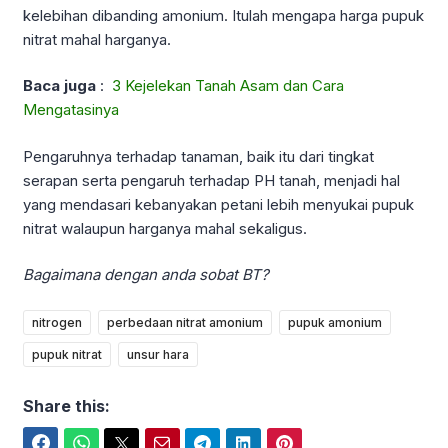
kelebihan dibanding amonium. Itulah mengapa harga pupuk
nitrat mahal harganya.
Baca juga
:
3 Kejelekan Tanah Asam dan Cara
Mengatasinya
Pengaruhnya terhadap tanaman, baik itu dari tingkat
serapan serta pengaruh terhadap PH tanah, menjadi hal
yang mendasari kebanyakan petani lebih menyukai pupuk
nitrat walaupun harganya mahal sekaligus.
Bagaimana dengan anda sobat BT?
nitrogen
perbedaan nitrat amonium
pupuk amonium
pupuk nitrat
unsur hara
Share this:
Facebook
WhatsApp
Twitter
Email
Telegram
LinkedIn
Pinterest