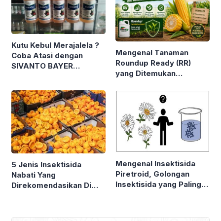
Kutu Kebul Merajalela ?
Mengenal Tanaman
Coba Atasi dengan
Roundup Ready (RR)
SIVANTO BAYER
yang Ditemukan
Spesialis Kutu Kebul
Perusahaan Bioteknologi
MONSANTO. Tak Mati
Meski Disemprot
Herbisida ?
Mengenal Insektisida
5 Jenis Insektisida
Piretroid, Golongan
Nabati Yang
Insektisida yang Paling
Direkomendasikan Di
Banyak Digunakan Di
Amerika Serikat
Seluruh Dunia