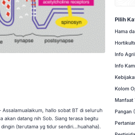
Pilih K
Hama da
Hortikult
Info Agri
Info Kam
Kebijaka
Kolom Op
Manfaat
 Assalamualaikum, hallo sobat BT di seluruh
Pangan
(
a akan datang nih Sob. Siang terasa begitu
Pertania
dingin (terutama yg tidur sendiri…huahaha).
Pestisid