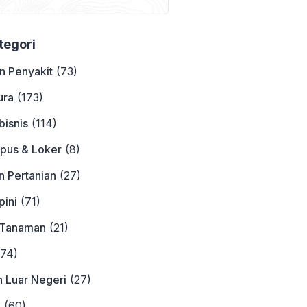
Contohnya
ategori
n Penyakit
(73)
ura
(173)
bisnis
(114)
pus & Loker
(8)
n Pertanian
(27)
ini
(71)
 Tanaman
(21)
74)
n Luar Negeri
(27)
a
(60)