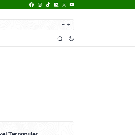
66 Daftar Merk Insektisida Abamektin
enyakit
Pestisida
Manfaat Tanaman
Kolom Opini
kel Terpopuler