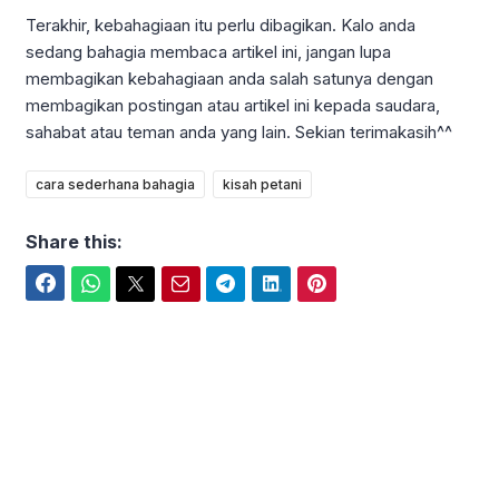
Terakhir, kebahagiaan itu perlu dibagikan. Kalo anda
sedang bahagia membaca artikel ini, jangan lupa
membagikan kebahagiaan anda salah satunya dengan
membagikan postingan atau artikel ini kepada saudara,
sahabat atau teman anda yang lain. Sekian terimakasih^^
cara sederhana bahagia
kisah petani
Share this:
Facebook
WhatsApp
Twitter
Email
Telegram
LinkedIn
Pinterest