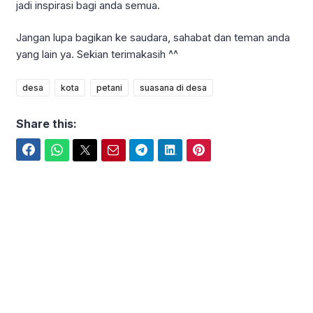
jadi inspirasi bagi anda semua.
Jangan lupa bagikan ke saudara, sahabat dan teman anda
yang lain ya. Sekian terimakasih ^^
desa
kota
petani
suasana di desa
Share this:
Facebook
WhatsApp
Twitter
Email
Telegram
LinkedIn
Pinterest