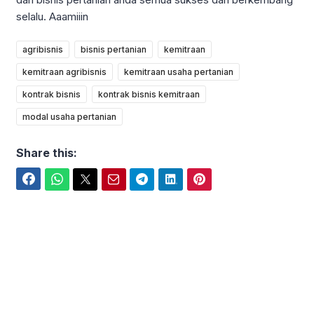
selalu. Aaamiiin
agribisnis
bisnis pertanian
kemitraan
kemitraan agribisnis
kemitraan usaha pertanian
kontrak bisnis
kontrak bisnis kemitraan
modal usaha pertanian
Share this:
Facebook
WhatsApp
Twitter
Email
Telegram
LinkedIn
Pinterest