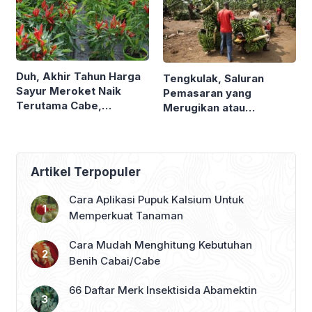
Herbisida ?
Duh, Akhir Tahun Harga
Tengkulak, Saluran
Sayur Meroket Naik
Pemasaran yang
Terutama Cabe,
Merugikan atau
Waktunya Urban Farming
Menguntungkan Petani ?
Lagi ?
Ternyata Ini Peran Dan
Resiko Jadi Tengkulak
Artikel Terpopuler
Cara Aplikasi Pupuk Kalsium Untuk
Memperkuat Tanaman
Cara Mudah Menghitung Kebutuhan
Benih Cabai/Cabe
66 Daftar Merk Insektisida Abamektin