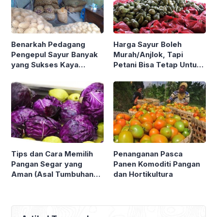
Benarkah Pedagang
Harga Sayur Boleh
Pengepul Sayur Banyak
Murah/Anjlok, Tapi
yang Sukses Kaya
Petani Bisa Tetap Untung
Sementara Petani Sayur
Kok ! Asalkan Tahu Tips
Sebaliknya ? Yuk Simak
dan Trik Berikut
Ulasan Berikut !
Tips dan Cara Memilih
Penanganan Pasca
Pangan Segar yang
Panen Komoditi Pangan
Aman (Asal Tumbuhan
dan Hortikultura
maupun Hewan)