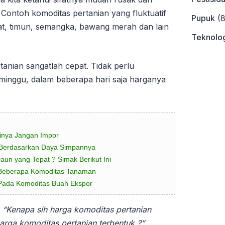
. Contoh komoditas pertanian yang fluktuatif
Pupuk
(8
mat, timun, semangka, bawang merah dan lain
Teknolog
anian sangatlah cepat. Tidak perlu
minggu, dalam beberapa hari saja harganya
inya Jangan Impor
 Berdasarkan Daya Simpannya
un yang Tepat ? Simak Berikut Ini
Beberapa Komoditas Tanaman
h Pada Komoditas Buah Ekspor
a
“Kenapa sih harga komoditas pertanian
arga komoditas pertanian terbentuk ?”