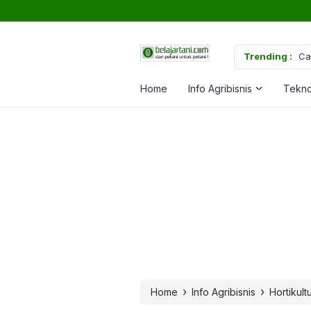
uk Memperkuat Tanaman
Trending :
Ca
Home
Info Agribisnis
Tekno
›
›
Home
Info Agribisnis
Hortikult