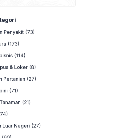
Contohnya
ategori
n Penyakit
(73)
ura
(173)
bisnis
(114)
pus & Loker
(8)
n Pertanian
(27)
ini
(71)
 Tanaman
(21)
74)
n Luar Negeri
(27)
a
(60)