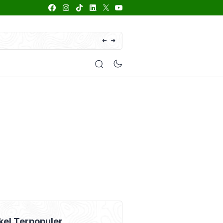
66 Daftar Merk Insektisida Abamektin
enyakit
Pestisida
Manfaat Tanaman
Kolom Opini
kel Terpopuler