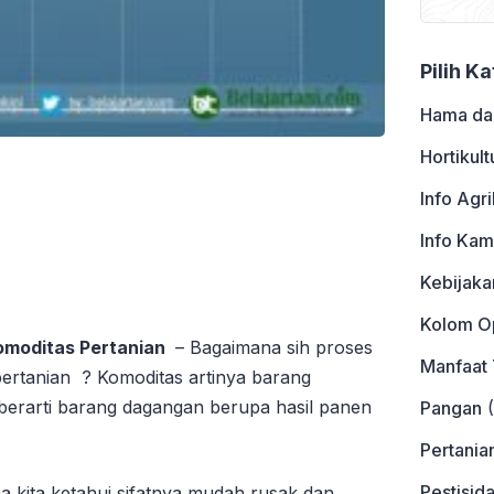
Pilih K
Hama da
Hortikult
Info Agri
Info Kam
Kebijaka
Kolom Op
omoditas Pertanian
– Bagaimana sih proses
Manfaat
ertanian ? Komoditas artinya barang
berarti barang dagangan berupa hasil panen
Pangan
(
Pertania
Pestisid
 kita ketahui sifatnya mudah rusak dan