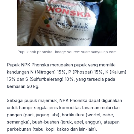
Pupuk npk phonska . Image source: suarabanyuurip.com
Pupuk NPK Phonska merupakan pupuk yang memiliki
kandungan N (Nitrogen) 15%, P (Phospat) 15%, K (Kalium)
15% dan S (Sulfur/belerang) 10%, yang tersedia pada
kemasan 50 kg.
Sebagai pupuk majemuk, NPK Phonska dapat digunakan
untuk hampir segala jenis komoditas tanaman mulai dari
pangan (padi, jagung, ubi), hortikultura (wortel, cabe,
semangka), buah-buahan (jeruk, apel, anggur), ataupun
perkebunan (tebu, kopi, kakao dan lain-lain).