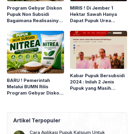
Program Gebyar Diskon
MIRIS ! Di Jember 1
Pupuk Non Subsidi
Hektar Sawah Hanya
Bagaimana Realisasinya
Dapat Pupuk Urea
? Beneran Dapat Diskon
Subsidi 5 Kg. Tanda
40% ?
Berakhirnya Era Pupuk
Subsidi di Indonesia ?
Kabar Pupuk Bersubsidi
BARU ! Pemerintah
2024 : Inilah 2 Jenis
Melalui BUMN Rilis
Pupuk yang Masih
Program Gebyar Diskon
Disubsidi, Bisa Beli
Pupuk. Berikut Harga
Pupuk Subsidi Cukup
Pupuk Urea Non Subsidi
Pakai KTP ?
NITREA
Artikel Terpopuler
Cara Aplikasi Pupuk Kalsium Untuk