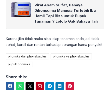
Viral Asam Sulfat, Bahaya
Dikonsumsi Manusia Terlebih Ibu
Hamil Tapi Bisa untuk Pupuk
Tanaman ? Lololo Gak Bahaya Tah
Karena jika tidak maka siap-siap tanaman anda jadi tidak
sehat, kerdil dan rentan terhadap serangan hama penyakit.
phonska dan phonska plus
phonska vs phonska plus
pupuk phonska
Share this:
Facebook
WhatsApp
Twitter
Email
Telegram
LinkedIn
Pinterest