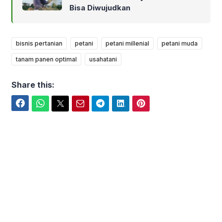
Bisa Diwujudkan
bisnis pertanian
petani
petani millenial
petani muda
tanam panen optimal
usahatani
Share this:
Facebook
WhatsApp
Twitter
Email
Telegram
LinkedIn
Pinterest