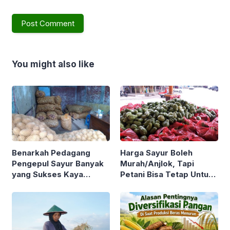
You might also like
Benarkah Pedagang
Harga Sayur Boleh
Pengepul Sayur Banyak
Murah/Anjlok, Tapi
yang Sukses Kaya
Petani Bisa Tetap Untung
Sementara Petani Sayur
Kok ! Asalkan Tahu Tips
Sebaliknya ? Yuk Simak
dan Trik Berikut
Ulasan Berikut !