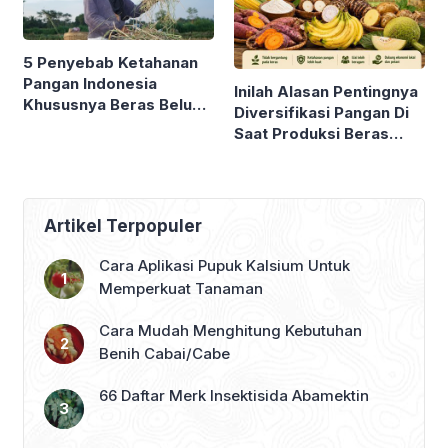
5 Penyebab Ketahanan
Pangan Indonesia
Inilah Alasan Pentingnya
Khususnya Beras Belum
Diversifikasi Pangan Di
Bisa Diwujudkan
Saat Produksi Beras
Menurun, Konsumsi
Meningkat dan Harga
Meroket !
Artikel Terpopuler
Cara Aplikasi Pupuk Kalsium Untuk
Memperkuat Tanaman
Cara Mudah Menghitung Kebutuhan
Benih Cabai/Cabe
66 Daftar Merk Insektisida Abamektin