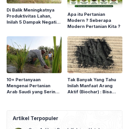
Di Balik Meningkatnya
Apa itu Pertanian
Produktivitas Lahan,
Modern ? Seberapa
Inilah 5 Dampak Negatif
Modern Pertanian Kita ?
Pertanian Modern yang
Tidak Banyak Diketahui
Petani
10+ Pertanyaan
Tak Banyak Yang Tahu
Mengenai Pertanian
Inilah Manfaat Arang
Arab Saudi yang Sering
Aktif (Biochar) : Bisa
Ditanyakan ke Mbah
Menghilangkan Residu
Google
Pestisida di Tanah
Artikel Terpopuler