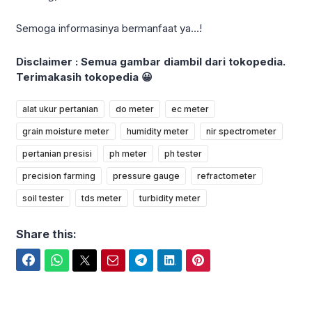
Semoga informasinya bermanfaat ya…!
Disclaimer :
Semua gambar diambil dari tokopedia.
Terimakasih tokopedia 😀
alat ukur pertanian
do meter
ec meter
grain moisture meter
humidity meter
nir spectrometer
pertanian presisi
ph meter
ph tester
precision farming
pressure gauge
refractometer
soil tester
tds meter
turbidity meter
Share this:
Facebook
WhatsApp
Twitter
Email
Telegram
LinkedIn
Pinterest