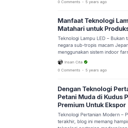
.
0 Comments
5 years
ago
berbagai macam terknologi per
mengungguli negara lain. Tak ha
produsen elektronik […]
Manfaat Teknologi Lam
Matahari untuk Produk
Teknologi Lampu LED – Bukan t
negara sub-tropis macam Jepan
menggunakan sistem indoor far
negara tropis seperti Indonesia
Insan Cita
malam harinya sama (sama-sama 
.
0 Comments
5 years
ago
subtropis jauh sekali berbeda. 
akan menjumpai siang hari disana
dibanding […]
Dengan Teknologi Pert
Petani Muda di Kudus 
Premium Untuk Ekspor
Teknologi Pertanian Modern – 
terakhir, blog ini memang hampi