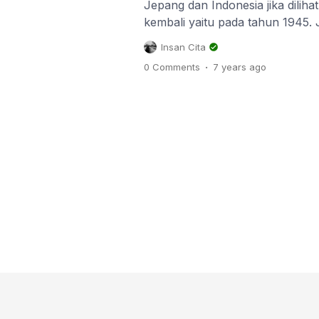
Jepang dan Indonesia jika diliha
kembali yaitu pada tahun 1945. 
itu lahir menjadi negara kesatu
Insan Cita
lahir kembali pasca tragedi bo
.
0 Comments
7 years
ago
Hiroshima. Setelah 74 tahun ber
berada di posisi yang berbeda, b