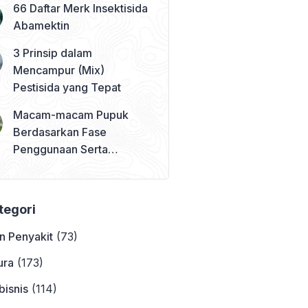
66 Daftar Merk Insektisida
Abamektin
3 Prinsip dalam
Mencampur (Mix)
Pestisida yang Tepat
Macam-macam Pupuk
Berdasarkan Fase
Penggunaan Serta
Contohnya
ategori
n Penyakit
(73)
ura
(173)
bisnis
(114)