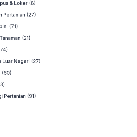
pus & Loker
(8)
n Pertanian
(27)
ini
(71)
 Tanaman
(21)
74)
n Luar Negeri
(27)
a
(60)
3)
i Pertanian
(91)