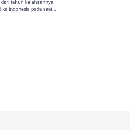
t dari tahun kelahirannya
Jika indonesia pada saat
an, Jepang seolah baru
m atom Nagasaki dan
jalan, kini keduanya
isa […]