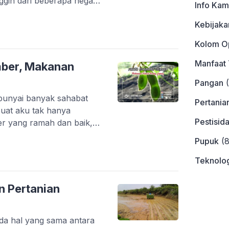
ggih dari beberapa negara
Info Kam
nya saja tentang vertical
Kebijaka
erbesar dunia di
Serikat. Atau tentang
Kolom Op
Canggih ! Di Sundrop
Manfaat
ber, Makanan
Pangan
(
unyai banyak sahabat
Pertania
uat aku tak hanya
Pestisid
r yang ramah dan baik,
has dan kulinernya. Di
Pupuk
(8
giku adalah edamame. Ya
kos ku, bawakan saat ia
Teknolog
agiku makanan edamame
n Pertanian
da hal yang sama antara