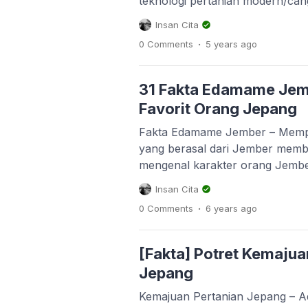
teknologi pertanian modern/can
di berbagai belahan dunia. Misal
Insan Cita
farming atau pertanian vertikal t
.
0 Comments
5 years
ago
Aerofarms New Jersey, Amerika 
Sundrop Farms di Australia >> 
Farms Australia Tanam […]
31 Fakta Edamame Jem
Favorit Orang Jepang
Fakta Edamame Jember – Memp
yang berasal dari Jember memb
mengenal karakter orang Jembe
namun mengenal juga makanan k
Insan Cita
antara yang paling berkesan ba
.
0 Comments
6 years
ago
makanan ini biasanya teman se-
pulang kampung ke Jember. B
[…]
[Fakta] Potret Kemajua
Jepang
Kemajuan Pertanian Jepang – A