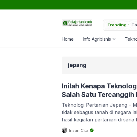
uk Memperkuat Tanaman
Trending :
Ca
Home
Info Agribisnis
Tekno
jepang
Inilah Kenapa Teknolog
Salah Satu Tercanggih 
Teknologi Pertanian Jepang – M
tidak sebagus tanah di negara l
hasil kegiatan pertanian di sana
harganya sangat mahal. Kegiatan
Insan Cita
terlepas dari praktek pertania