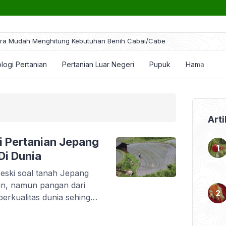
ra Mudah Menghitung Kebutuhan Benih Cabai/Cabe
logi Pertanian
Pertanian Luar Negeri
Pupuk
Hama dan P
Arti
i Pertanian Jepang
Di Dunia
eski soal tanah Jepang
ain, namun pangan dari
 berkualitas dunia sehingga
 pertanian di Jepang tak
n yang memanfaatkan