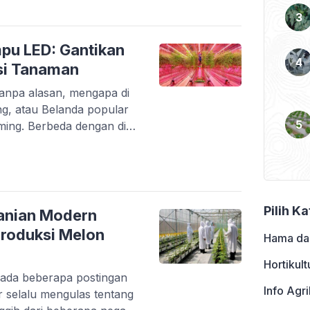
tanian modern yang jauh
nya dikenal sebagai
pu LED: Gantikan
si Tanaman
anpa alasan, mengapa di
g, atau Belanda popular
ming. Berbeda dengan di
 dimana jumlah siang
12 jam), di negara
Di negara subtropis anda
 jauh lebih singkat
Pilih K
anian Modern
Produksi Melon
Hama da
Hortikult
Pada beberapa postingan
Info Agri
r selalu mengulas tentang