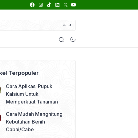
66 Daftar Merk Insektisida Abamektin
enyakit
Pestisida
Manfaat Tanaman
Kolom Opini
kel Terpopuler
Cara Aplikasi Pupuk
Kalsium Untuk
Memperkuat Tanaman
Cara Mudah Menghitung
Kebutuhan Benih
Cabai/Cabe