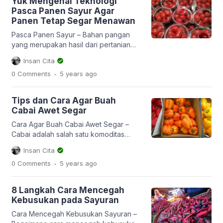
Yuk Mengenal Teknologi
Sedangkan hortikultura merupakan
Pasca Panen Sayur Agar
salah satu cabang dari agronomi namun
Panen Tetap Segar Menawan
sedikit berrbeda dengan agronomi,
karena hortikultura memfokuskan pada
Pasca Panen Sayur – Bahan pangan
budidaya tanaman buah, tanaman
yang merupakan hasil dari pertanian
bunga, atau tanaman hias, […]
memiliki sifat yang mudah rusak dan
Insan Cita
busuk ketika tidak ditangani dengan
.
0 Comments
5 years
ago
baik. Hal ini memang merupakan sifat
dasar dari tanaman yang ketika sudah
dipanen tidak akan tetap sama.
Tips dan Cara Agar Buah
Sayuran menjadi salah satu jenis hasil
Cabai Awet Segar
pertanian yang perlu dilakukan
penanganan terlebih dulu sebelum
Cara Agar Buah Cabai Awet Segar –
dikirimkan ke […]
Cabai adalah salah satu komoditas
pertanian yang cukup sering bikin
Insan Cita
gonjang ganjing dunia pertanian. Cabai
.
0 Comments
5 years
ago
bukan sekedar komoditas pertanian,
namun bagian dari budaya atau cara
hidup kebanyakan orang Indonesia.
8 Langkah Cara Mencegah
Sebagian besar masyarakat Indonesia
Kebusukan pada Sayuran
memang sangat menyukai masakan
pedas yang ada cabai sebagai salah
Cara Mencegah Kebusukan Sayuran –