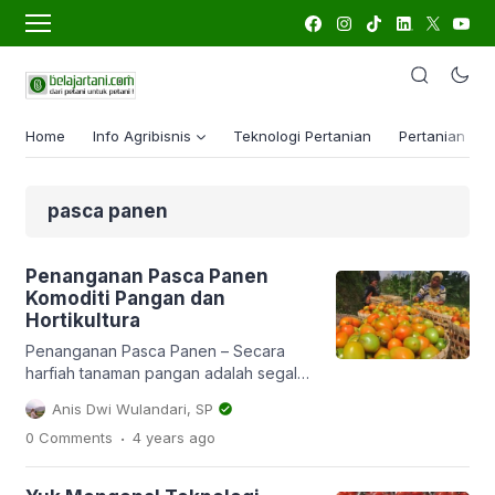
Home
Info Agribisnis
Teknologi Pertanian
Pertanian Lua
pasca panen
Penanganan Pasca Panen
Komoditi Pangan dan
Hortikultura
Penanganan Pasca Panen – Secara
harfiah tanaman pangan adalah segala
jenis tanaman yang di dalamnya
Anis Dwi Wulandari, SP
terdapat karbohidrat dan protein
.
0 Comments
4 years
ago
sebagai sumber energy manusia.
Tanaman pangan terdiri dari serealia,
biji-bijian, dan umbi-umbian.