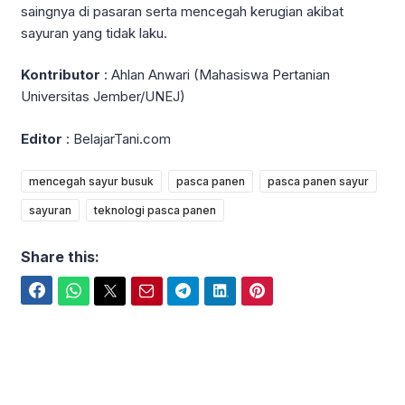
saingnya di pasaran serta mencegah kerugian akibat
sayuran yang tidak laku.
Kontributor
: Ahlan Anwari (Mahasiswa Pertanian
Universitas Jember/UNEJ)
Editor
: BelajarTani.com
mencegah sayur busuk
pasca panen
pasca panen sayur
sayuran
teknologi pasca panen
Share this:
Facebook
WhatsApp
Twitter
Email
Telegram
LinkedIn
Pinterest