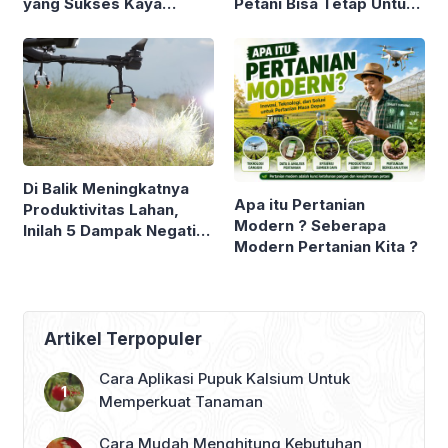
yang Sukses Kaya
Petani Bisa Tetap Untung
Sementara Petani Sayur
Kok ! Asalkan Tahu Tips
Sebaliknya ? Yuk Simak
dan Trik Berikut
Ulasan Berikut !
Di Balik Meningkatnya
Apa itu Pertanian
Produktivitas Lahan,
Modern ? Seberapa
Inilah 5 Dampak Negatif
Modern Pertanian Kita ?
Pertanian Modern yang
Tidak Banyak Diketahui
Petani
Artikel Terpopuler
Cara Aplikasi Pupuk Kalsium Untuk
Memperkuat Tanaman
Cara Mudah Menghitung Kebutuhan