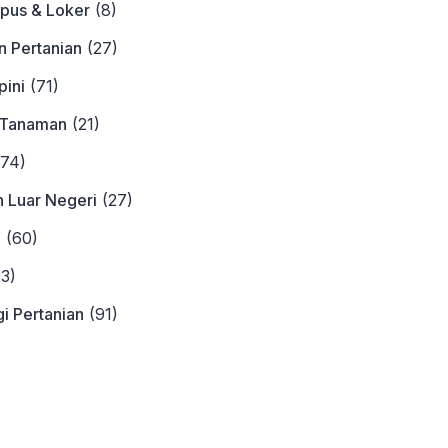
pus & Loker
(8)
n Pertanian
(27)
ini
(71)
 Tanaman
(21)
74)
n Luar Negeri
(27)
a
(60)
3)
i Pertanian
(91)