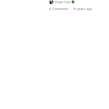
Insan Cita
tidak, sampai pertengahan bulan
.
0 Comments
10 years
ago
La Nina sudah dapat kita rasaka
sebenarnya La Nina itu? Mungki