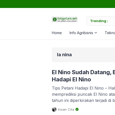
tuk Memperkuat Tanaman
Trending :
C
Home
Info Agribisnis
Tekno
la nina
El Nino Sudah Datang, B
Hadapi El Nino
Tips Petani Hadapi El Nino – H
memprediksi puncak El Nino at
tahun ini diperkirakan terjadi d
El Nino yang merupakan fenomen
Insan Cita
diperkirakan terjadi hingga akhi