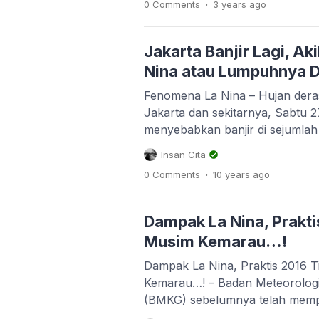
.
0 Comments
3 years
ago
Nino bagi sektor pertanian ? La
petani siapkan untuk menghadap
Jakarta Banjir Lagi, A
Nina atau Lumpuhnya D
Fenomena La Nina – Hujan der
Jakarta dan sekitarnya, Sabtu 
menyebabkan banjir di sejumlah 
Penanggulangan Bencana (BNPB)
Insan Cita
terkonsentrasi di wilayah Jakar
.
0 Comments
10 years
ago
Timur. Masyarakat Jakarta tida
biasanya banjir di wilayahnya l
kiriman Bogor. Kasus ini berbeda,
Dampak La Nina, Prakt
[…]
Musim Kemarau…!
Dampak La Nina, Praktis 2016 
Kemarau…! – Badan Meteorologi 
(BMKG) sebelumnya telah mempr
turun pada Juli-September tahun