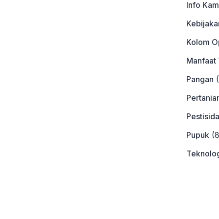
Info Kam
 Juli 2016 ini, fenomena
n kehadirannya. Apa sih
Kebijaka
n tak banyak yang […]
Kolom Op
Manfaat
Pangan
(
Pertania
Pestisid
Pupuk
(8
Teknolog