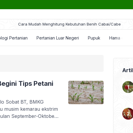
ara Mudah Menghitung Kebutuhan Benih Cabai/Cabe
logi Pertanian
Pertanian Luar Negeri
Pupuk
Hama dan P
Arti
egini Tips Petani
allo Sobat BT, BMKG
au musim kemarau ekstrim
i bulan September-Oktober.
a anomaly iklim ini
r tahun. Apa dampak El