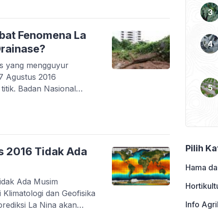
lu apa yang sebaiknya
i El […]
kibat Fenomena La
rainase?
as yang mengguyur
27 Agustus 2016
titik. Badan Nasional
 mencatat, banjir
ta Selatan dan Jakarta
k menyangka, karena
ebih disebabkan karena
 sejumlah titik di Jakarta
Pilih K
is 2016 Tidak Ada
Hama da
Tidak Ada Musim
Hortikult
Klimatologi dan Geofisika
Info Agri
ediksi La Nina akan
 2016 ini. Sadar atau