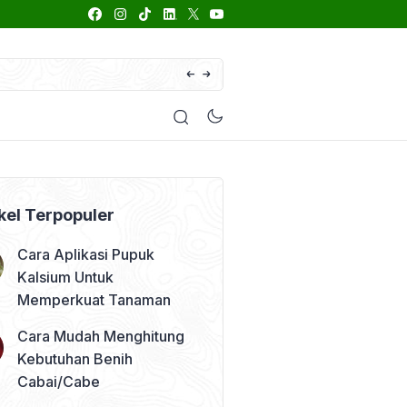
66 Daftar Merk Insektisida Abamektin
enyakit
Pestisida
Manfaat Tanaman
Kolom Opini
kel Terpopuler
Cara Aplikasi Pupuk
Kalsium Untuk
Memperkuat Tanaman
Cara Mudah Menghitung
Kebutuhan Benih
Cabai/Cabe