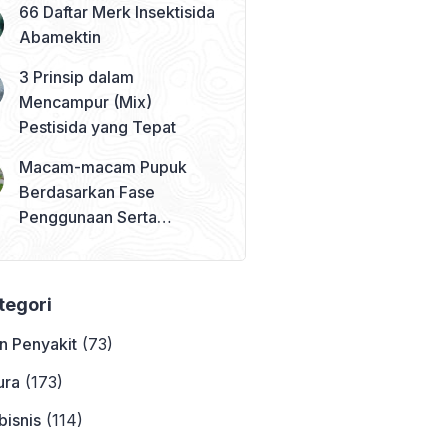
66 Daftar Merk Insektisida
Abamektin
3 Prinsip dalam
Mencampur (Mix)
Pestisida yang Tepat
Macam-macam Pupuk
Berdasarkan Fase
Penggunaan Serta
Contohnya
ategori
n Penyakit
(73)
ura
(173)
bisnis
(114)