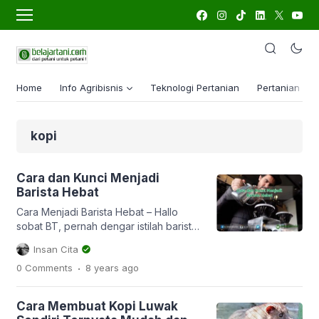
Home
Info Agribisnis
Teknologi Pertanian
Pertanian Lua
kopi
Cara dan Kunci Menjadi
Barista Hebat
Cara Menjadi Barista Hebat – Hallo
sobat BT, pernah dengar istilah barista?
Ya mungkin bagi sebagian anda tidak
Insan Cita
lah asing dengan istilah ini. Ya kali ini
.
0 Comments
8 years
ago
kita akan bahas sedikit tentang salah
satu profesi yang lagi ngehit yaitu
barista. Saat ini perkembangan bisnis
Cara Membuat Kopi Luwak
kopi semakin menjamur saja. Masing-