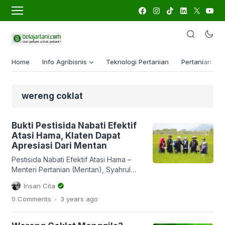
Home
Info Agribisnis
Teknologi Pertanian
Pertanian Lua
wereng coklat
Bukti Pestisida Nabati Efektif
Atasi Hama, Klaten Dapat
Apresiasi Dari Mentan
Pestisida Nabati Efektif Atasi Hama –
Menteri Pertanian (Mentan), Syahrul
Yakin Limpo (SYL) pada pertengahan
Insan Cita
Juli lalu mengunjungi Kabupaten Klaten
.
0 Comments
3 years
ago
Jawa Tengah untuk melihat langsung
penanganan hama wereng pada
tanaman padi di Desa dan Kecamatan