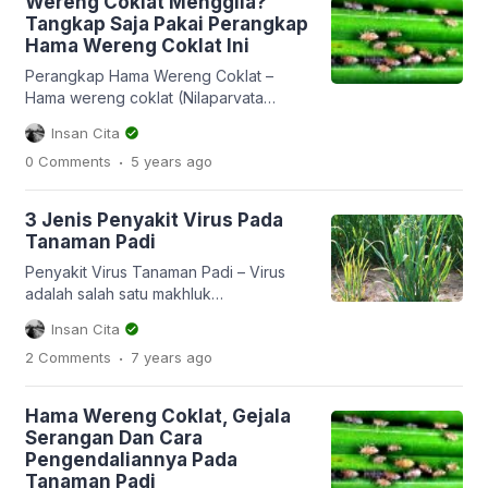
Wereng Coklat Menggila?
Karangdowo. Apresiasi datang dari
Tangkap Saja Pakai Perangkap
Menteri Pertanian, dengan mengatakan
Hama Wereng Coklat Ini
bahwa Klaten sudah berhasil dengan
baik dalam menangani hama wereng
Perangkap Hama Wereng Coklat –
coklat dan […]
Hama wereng coklat (Nilaparvata
lugens), merupakan salah satu hama
Insan Cita
utama tanaman padi. Bekerja dengan
.
0 Comments
5 years
ago
cara menghisap cairan tanaman padi
hingga kering dan tak jarang membuat
lahan PUSO. Hama wereng coklat bisa
3 Jenis Penyakit Virus Pada
dibilang hama yang penyebarannya
Tanaman Padi
cepat dan luas. Satu wereng coklat
betina dewasa sekali bertelur bisa
Penyakit Virus Tanaman Padi – Virus
menghasilkan 500 telur. Oleh […]
adalah salah satu makhluk
submikroskopis yang dapat
Insan Cita
menyebabkan makhluk hidup lain sakit.
.
2 Comments
7 years
ago
Contoh pada manusia, banyak sekali
penyakit yang diakibatkan oleh
serangan virus. Seperti penyakit flu
Hama Wereng Coklat, Gejala
burung, influenza, hepatitis, demam
Serangan Dan Cara
berdarah adalah beberapa contoh
Pengendaliannya Pada
penyakit yang disebabkan oleh virus.
Tanaman Padi