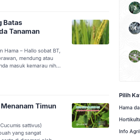
keluraga waluh-waluhan,
, melon, pare, dan
it, khususnya […]
g Batas
ada Tanaman
n Hama – Hallo sobat BT,
berawan, mendung atau
anda masuk kemarau nih?
akhir ini hampir seluruh
galami hujan, beberapa
inggi. Jika pada musim
Pilih K
akit meningkat, maka pada
a Menanam Timun
Hama da
Hortikult
ucumis sattivus)
Info Agri
buah yang sangat