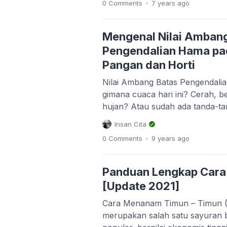
.
0 Comments
7 years
ago
adalah kelompok tanaman dari 
seperti timun, waluh, semangka
gambas. Dalam menanam cucurb
Mengenal Nilai Amban
Pengendalian Hama p
Pangan dan Horti
Nilai Ambang Batas Pengendalia
gimana cuaca hari ini? Cerah, 
hujan? Atau sudah ada tanda-t
Seperti yang kita ketahui, akhir-
Insan Cita
wilayah di indonesia masih men
.
0 Comments
9 years
ago
bahkan dengan intensitas yang t
hujan intensitas serangan peny
[…]
Panduan Lengkap Car
[Update 2021]
Cara Menanam Timun – Timun (C
merupakan salah satu sayuran 