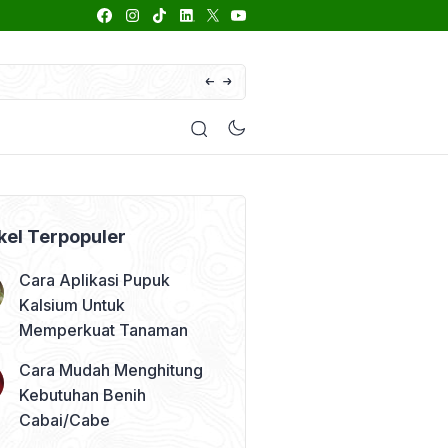
66 Daftar Merk Insektisida Abamektin
enyakit
Pestisida
Manfaat Tanaman
Kolom Opini
kel Terpopuler
Cara Aplikasi Pupuk
Kalsium Untuk
Memperkuat Tanaman
Cara Mudah Menghitung
Kebutuhan Benih
Cabai/Cabe