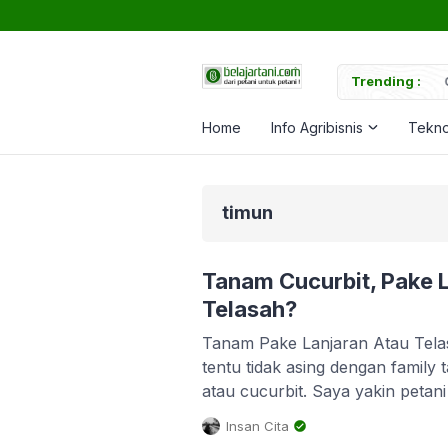
uk Memperkuat Tanaman
Trending :
Ca
Home
Info Agribisnis
Tekno
timun
Tanam Cucurbit, Pake 
Telasah?
Tanam Pake Lanjaran Atau Telasa
tentu tidak asing dengan family
atau cucurbit. Saya yakin petan
menanam jenis tanaman dari fami
Insan Cita
yang masuk family cucurbitace