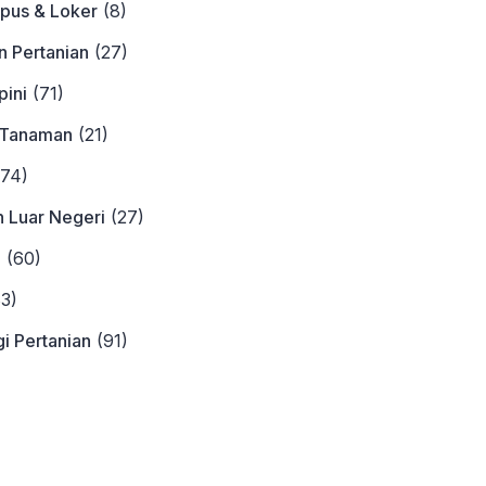
pus & Loker
(8)
n Pertanian
(27)
ini
(71)
 Tanaman
(21)
74)
n Luar Negeri
(27)
a
(60)
3)
i Pertanian
(91)