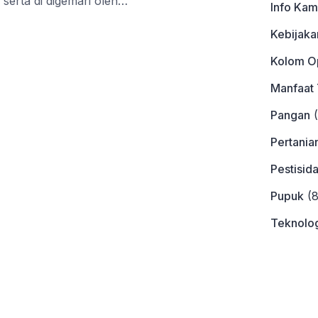
 serta di digemari oleh
Info Kam
ukan di berbagai makanan,
Kebijaka
ditemukan sebagai
. Pada postingan kali ini
Kolom Op
ra Menanam Timun, Step
Manfaat
Pangan
(
Pertania
Pestisid
Pupuk
(8
Teknolog