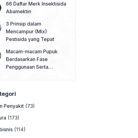
66 Daftar Merk Insektisida
Abamektin
3 Prinsip dalam
Mencampur (Mix)
Pestisida yang Tepat
Macam-macam Pupuk
Berdasarkan Fase
Penggunaan Serta
Contohnya
ategori
n Penyakit
(73)
ura
(173)
bisnis
(114)