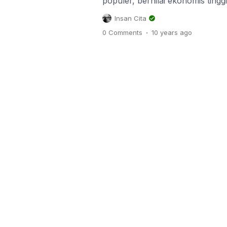
populer, bernilai ekonomis tinggi
masyarakat. Timun dapat ditem
Insan Cita
terutama saat ini timun hampir 
.
0 Comments
10 years
ago
pelengkap di setiap jenis lalapan
berjudul “Panduan Lengkap Ca
By Step Mudah Dipahami […]