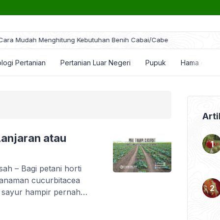
ra Mudah Menghitung Kebutuhan Benih Cabai/Cabe
logi Pertanian
Pertanian Luar Negeri
Pupuk
Hama dan P
Arti
Lanjaran atau
h – Bagi petani horti
 tanaman cucurbitacea
i sayur hampir pernah
ly cucurbit. Apa saja
a? Tanaman cucurbitace