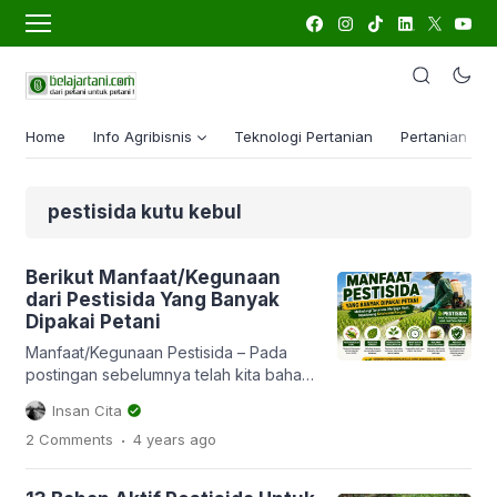
Home
Info Agribisnis
Teknologi Pertanian
Pertanian Lua
pestisida kutu kebul
Berikut Manfaat/Kegunaan
dari Pestisida Yang Banyak
Dipakai Petani
Manfaat/Kegunaan Pestisida – Pada
postingan sebelumnya telah kita bahas
mengenai banyak hal tentang
Insan Cita
pestisida, mulai dari cara kerjanya, cara
.
2 Comments
4 years
ago
aplikasinya, kendala yang membuat
aplikasi pestisida tidak efektif, serta
cara mencampurnya juga. Salah satu