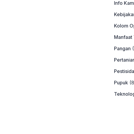
Info Kam
Kebijaka
Kolom Op
Manfaat
Pangan
(
Pertania
Pestisid
Pupuk
(8
Teknolog