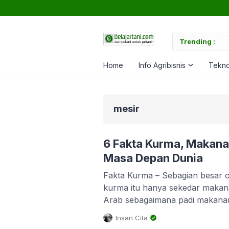
tuk Memperkuat Tanaman
Trending :
C
Home
Info Agribisnis
Tekno
mesir
6 Fakta Kurma, Makana
Masa Depan Dunia
Fakta Kurma – Sebagian besar 
kurma itu hanya sekedar makan
Arab sebagaimana padi makanan
termasuk Indonesia. Bagi orang 
Insan Cita
mengenalnya lebih dekat, atau