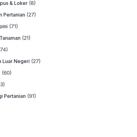
pus & Loker
(8)
n Pertanian
(27)
ini
(71)
 Tanaman
(21)
74)
n Luar Negeri
(27)
a
(60)
3)
i Pertanian
(91)