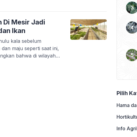
da yang istimewa tentang
an saat sudah masak,
 Di Mesir Jadi
dan Ikan
hulu kala sebelum
dan maju seperti saat ini,
ngkan bahwa di wilayah
 pertanian. Mendengar kata
a suatu pengertian
air”. Ya tak hanya minim
r. […]
Pilih K
Hama da
Hortikult
Info Agri