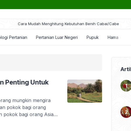
ara Mudah Menghitung Kebutuhan Benih Cabai/Cabe
logi Pertanian
Pertanian Luar Negeri
Pupuk
Hama dan P
Arti
n Penting Untuk
orang mungkin mengira
an pokok bagi orang
 pokok bagi orang Asia
yang tak terbiasa
 bahkan belum pernah