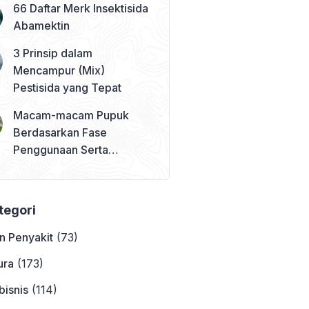
66 Daftar Merk Insektisida
Abamektin
3 Prinsip dalam
Mencampur (Mix)
Pestisida yang Tepat
Macam-macam Pupuk
Berdasarkan Fase
Penggunaan Serta
Contohnya
ategori
n Penyakit
(73)
ura
(173)
bisnis
(114)