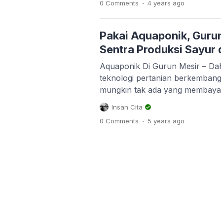
.
0 Comments
4 years
ago
mengkonsumsinya mungkin tak a
kurma. Warnanya yang kecoklat
sekilas mungkin akan […]
Pakai Aquaponik, Gurun
Sentra Produksi Sayur 
Aquaponik Di Gurun Mesir – Da
teknologi pertanian berkembang 
mungkin tak ada yang membaya
gurun bisa jadi sentra produksi
Insan Cita
gurun bayangin kita tertuju pad
.
0 Comments
5 years
ago
“sebuah tanah kering dan minim 
air, di gurun bahkan tidak ada ai