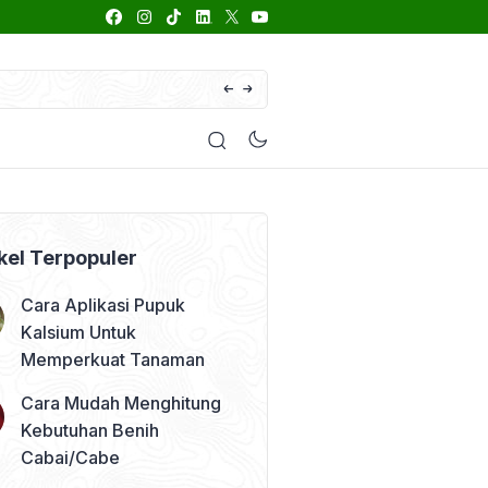
66 Daftar Merk Insektisida Abamektin
enyakit
Pestisida
Manfaat Tanaman
Kolom Opini
kel Terpopuler
Cara Aplikasi Pupuk
Kalsium Untuk
Memperkuat Tanaman
Cara Mudah Menghitung
Kebutuhan Benih
Cabai/Cabe