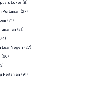
pus & Loker
(8)
n Pertanian
(27)
ini
(71)
 Tanaman
(21)
74)
n Luar Negeri
(27)
a
(60)
3)
i Pertanian
(91)