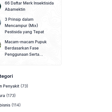
66 Daftar Merk Insektisida
Abamektin
3 Prinsip dalam
Mencampur (Mix)
Pestisida yang Tepat
Macam-macam Pupuk
Berdasarkan Fase
Penggunaan Serta
Contohnya
ategori
n Penyakit
(73)
ura
(173)
bisnis
(114)