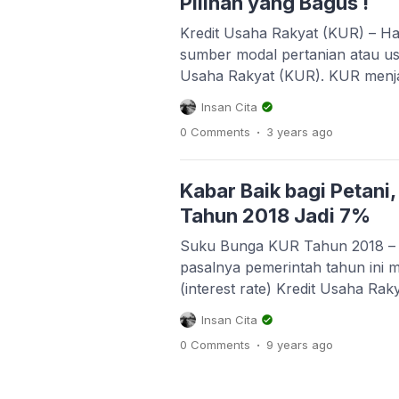
Pilihan yang Bagus !
Kredit Usaha Rakyat (KUR) – Hal
sumber modal pertanian atau us
Usaha Rakyat (KUR). KUR menjad
banyak digunakan petani untuk 
Insan Cita
mengembangkan usahatani yang 
.
0 Comments
3 years
ago
Usaha Rakyat atau disingkat KU
masih ada sebagian dari masyar
Kabar Baik bagi Petani
Tahun 2018 Jadi 7%
Suku Bunga KUR Tahun 2018 – K
pasalnya pemerintah tahun ini
(interest rate) Kredit Usaha Rak
seperti pengolahan, perikanan, 
Insan Cita
9% menjadi 7%. Ketetapan ini be
.
0 Comments
9 years
ago
2018 ini. Pemerintah melalui Me
Perekonomian, berharap serapa
lalu yang […]