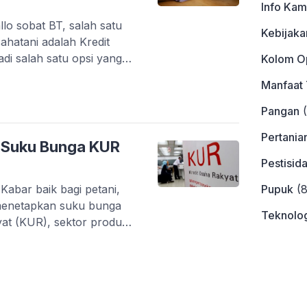
Info Kam
lo sobat BT, salah satu
Kebijaka
ahatani adalah Kredit
i salah satu opsi yang
Kolom Op
memulai usahatani atau
Manfaat
sudah berjalan. Kredit
R itu apa sih ? Mungkin
Pangan
(
akat atau […]
Pertania
, Suku Bunga KUR
Pestisid
abar baik bagi petani,
Pupuk
(8
 menetapkan suku bunga
Teknolog
yat (KUR), sektor produksi
dan pertanian turun dari
rlaku sejak awal tahun
nko Bidang
n KUR naik dari tahun