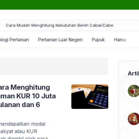
ra Mudah Menghitung Kebutuhan Benih Cabai/Cabe
logi Pertanian
Pertanian Luar Negeri
Pupuk
Hama dan P
Arti
Cara Menghitung
jaman KUR 10 Juta
Bulanan dan 6
 mendapatkan modal
Rakyat atau KUR
ak diambil oleh para