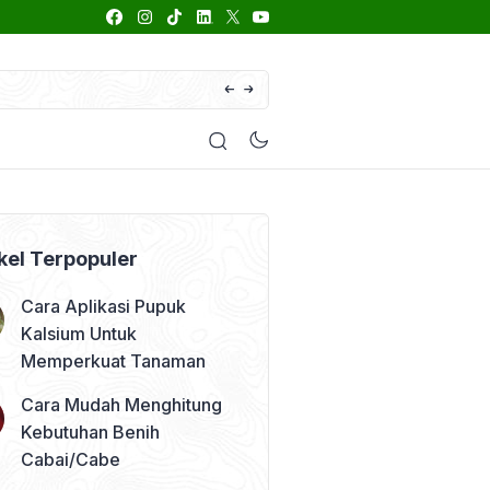
66 Daftar Merk Insektisida Abamektin
enyakit
Pestisida
Manfaat Tanaman
Kolom Opini
kel Terpopuler
Cara Aplikasi Pupuk
Kalsium Untuk
Memperkuat Tanaman
Cara Mudah Menghitung
Kebutuhan Benih
Cabai/Cabe