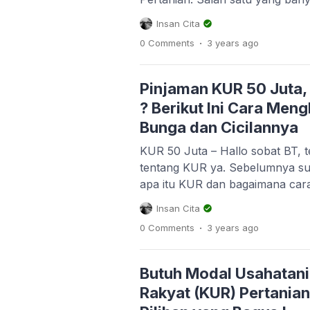
debitur yaitu nominal pinjaman 10
Insan Cita
sebelumnya pernah kita bahas
.
0 Comments
3 years
ago
50 juta, beserta cara menghitun
cicilannya. Nah, kali ini kita 
Pinjaman KUR 50 Juta,
? Berikut Ini Cara Men
Bunga dan Cicilannya
KUR 50 Juta – Hallo sobat BT, t
tentang KUR ya. Sebelumnya su
apa itu KUR dan bagaimana ca
Artikelnya bisa anda baca beri
Insan Cita
Usahatani ? Kredit Usaha Rakya
.
0 Comments
3 years
ago
Mungkin Bisa Jadi Pilihan yang 
juga dengan membahas tentang
Butuh Modal Usahatani
Rakyat (KUR) Pertanian