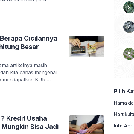
 juta. Pada artikel
 mengenai pinjaman KUR
g besar bunga sekaligus
akan membahas mengenai […]
 Berapa Cicilannya
ghitung Besar
ema artikelnya masih
dah kita bahas mengenai
ra mendapatkan KUR.
kut >> Butuh Modal
Pilih K
t (KUR) Pertanian
Bagus !. Kemudian lanjut
Hama da
 perbedaan […]
Hortikult
 ? Kredit Usaha
 Mungkin Bisa Jadi
Info Agri