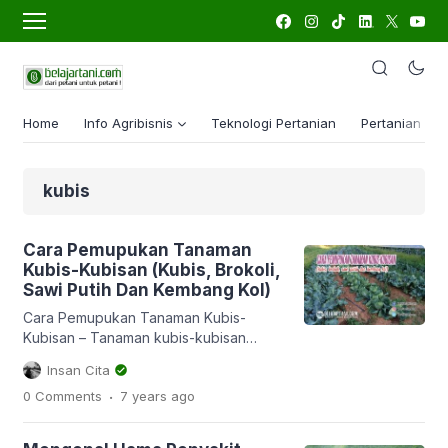
Home
Info Agribisnis
Teknologi Pertanian
Pertanian Lua
kubis
Cara Pemupukan Tanaman
Kubis-Kubisan (Kubis, Brokoli,
Sawi Putih Dan Kembang Kol)
Cara Pemupukan Tanaman Kubis-
Kubisan – Tanaman kubis-kubisan
(family Brassicae), seperti kubis,
Insan Cita
brokoli, sawi putih ataupun kembang
.
0 Comments
7 years
ago
kol seringkali diidentikkan sebagai
tanaman dataran tinggi, karena banyak
di temui di lereng pegunungan. Jika