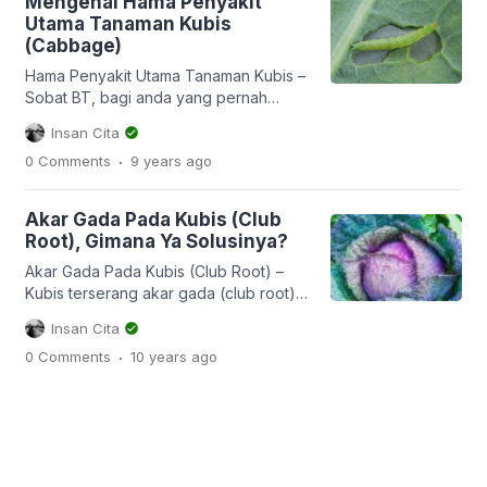
Mengenal Hama Penyakit
anda travelling ke TNBTS (Taman
Utama Tanaman Kubis
Nasional Bromo Tengger Semeru),
(Cabbage)
anda akan mudah menemui hamparan
lahan kubis di kanan kiri jalan. Awalnya
Hama Penyakit Utama Tanaman Kubis –
sih tanaman kubis-kubisan […]
Sobat BT, bagi anda yang pernah
menanam kubis (cabbage) mungkin
Insan Cita
sudah tak asing lagi dengan hama dan
.
0 Comments
9 years
ago
penyakit utamanya. Namun tidak
demikian bagi anda yang belum
pernah. Nah artikel kali ini kita akan
Akar Gada Pada Kubis (Club
belajar mengenal hama penyakit utama
Root), Gimana Ya Solusinya?
(yakni selalu muncul saat penanaman)
tanaman kubis. Kubis (Brassica
Akar Gada Pada Kubis (Club Root) –
oleracea) adalah […]
Kubis terserang akar gada (club root),
gimana ya solusinya? Sobat BT,
Insan Cita
barangkali sering mendengar
.
0 Comments
10 years
ago
pertanyaan seperti ini muncul terutama
disampaikan oleh petani yang baru
menanam sayuran dari family kubis-
kubisan (brassicae). Tanaman family
kubis-kubisan yang menjadi inang dari
penyakit ini antara lain kubis, kembang