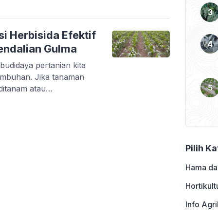
artikan dengan tumbuhan
pi tumbuh bersama
a, tumbuhan yang mudah
i Herbisida Efektif
gendalian Gulma
budidaya pertanian kita
tumbuhan. Jika tanaman
ditanam atau
lebih kepada organisme
. Contoh dari tumbuhan
Gulma adalah salah satu
hendaki kehadirannya.
lahan budidaya […]
Pilih K
Hama da
Hortikult
Info Agri