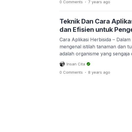
.
0 Comments
7 years
ago
definisi secara umum, gulma di
apa saja yang tidak ditanam ta
tanaman budidaya. Itulah gulm
Teknik Dan Cara Aplikas
[…]
dan Efisien untuk Pen
Cara Aplikasi Herbisida – Dalam 
mengenal istilah tanaman dan 
adalah organisme yang sengaja 
dibudidayakan, maka tumbuhan 
Insan Cita
yang tumbuh dengan sendirinya
.
0 Comments
8 years
ago
adalah rerumputan atau gulma. 
jenis organisme yang tidak dike
Gulma yang tumbuh pada areal 