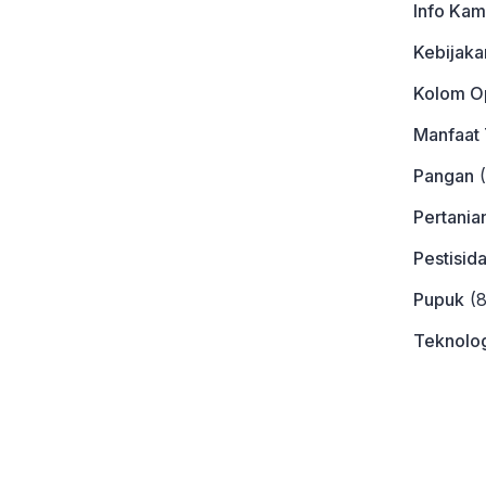
Info Kam
Kebijaka
Kolom Op
Manfaat
Pangan
(
Pertania
Pestisid
Pupuk
(8
Teknolog