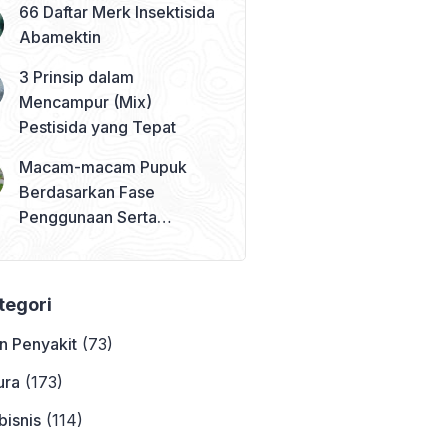
66 Daftar Merk Insektisida
Abamektin
3 Prinsip dalam
Mencampur (Mix)
Pestisida yang Tepat
Macam-macam Pupuk
Berdasarkan Fase
Penggunaan Serta
Contohnya
ategori
n Penyakit
(73)
ura
(173)
bisnis
(114)