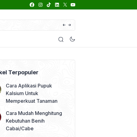
66 Daftar Merk Insektisida Abamektin
enyakit
Pestisida
Manfaat Tanaman
Kolom Opini
kel Terpopuler
Cara Aplikasi Pupuk
Kalsium Untuk
Memperkuat Tanaman
Cara Mudah Menghitung
Kebutuhan Benih
Cabai/Cabe