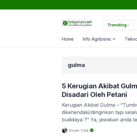
uk Memperkuat Tanaman
Trending :
Ca
Home
Info Agribisnis
Tekno
gulma
5 Kerugian Akibat Gul
Disadari Oleh Petani
Kerugian Akibat Gulma – “Tumb
dikehendaki/diinginkan tapi sela
budidaya ?” Ya, jawaban anda t
bernama gulma. Gulma biasanya
Insan Cita
tumbuhan jenis rumput-rumput