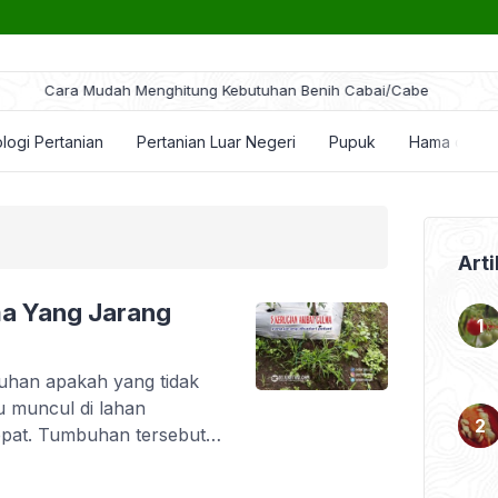
ra Mudah Menghitung Kebutuhan Benih Cabai/Cabe
logi Pertanian
Pertanian Luar Negeri
Pupuk
Hama dan P
Arti
ma Yang Jarang
uhan apakah yang tidak
lu muncul di lahan
epat. Tumbuhan tersebut
 orang identikkan dengan
an. Namun menurut