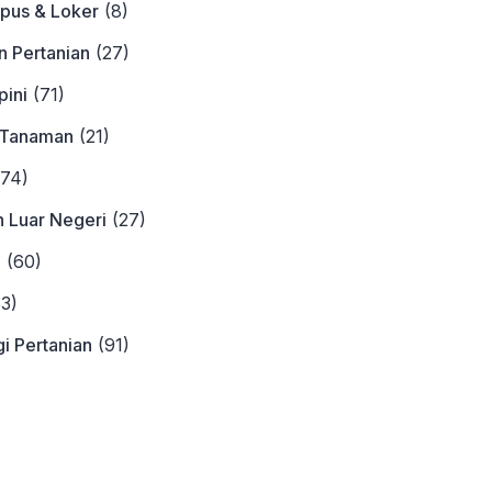
pus & Loker
(8)
n Pertanian
(27)
ini
(71)
 Tanaman
(21)
74)
n Luar Negeri
(27)
a
(60)
3)
i Pertanian
(91)