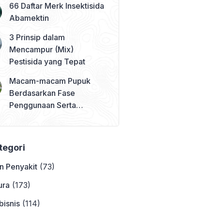
66 Daftar Merk Insektisida
Abamektin
3 Prinsip dalam
Mencampur (Mix)
Pestisida yang Tepat
Macam-macam Pupuk
Berdasarkan Fase
Penggunaan Serta
Contohnya
ategori
n Penyakit
(73)
ura
(173)
bisnis
(114)