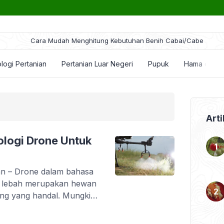
ara Mudah Menghitung Kebutuhan Benih Cabai/Cabe
logi Pertanian
Pertanian Luar Negeri
Pupuk
Hama dan P
Arti
logi Drone Untuk
an – Drone dalam bahasa
 Ya lebah merupakan hewan
ng yang handal. Mungkin
an nama drone untuk
 drone adalah UAV, atau