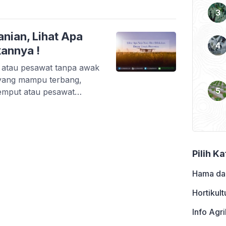
erarti pesawat tanpa
alikan dari jarak jauh.
anian, Lihat Apa
kannya !
 atau pesawat tanpa awak
 yang mampu terbang,
emput atau pesawat
knya helikopter. Cara
mainan anak-anak jenis
sa dikendalikan dari jarak
ng, ada camera-nya
, […]
Pilih K
Hama da
Hortikult
Info Agri