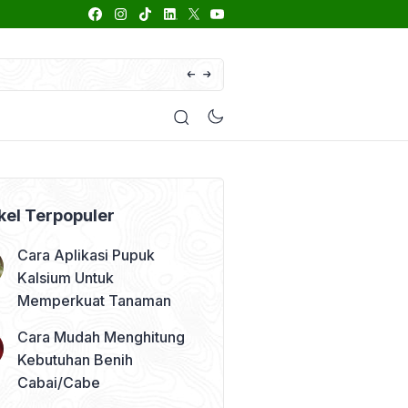
66 Daftar Merk Insektisida Abamektin
enyakit
Pestisida
Manfaat Tanaman
Kolom Opini
kel Terpopuler
Cara Aplikasi Pupuk
Kalsium Untuk
Memperkuat Tanaman
Cara Mudah Menghitung
Kebutuhan Benih
Cabai/Cabe