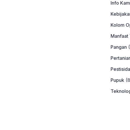
Info Kam
Kebijaka
Kolom Op
Manfaat
Pangan
(
Pertania
Pestisid
Pupuk
(8
Teknolog