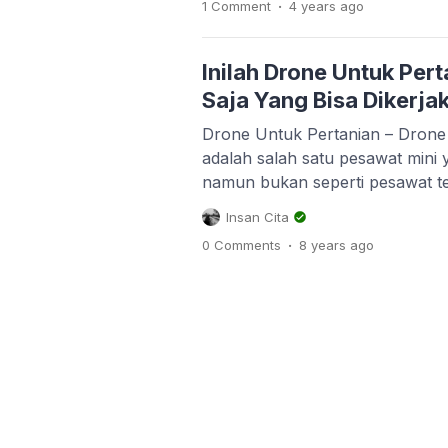
.
1 Comment
4 years
ago
unmanned aerial vehicle yang b
awak, pesawat yang dapat dikend
Teknologi […]
Inilah Drone Untuk Pert
Saja Yang Bisa Dikerja
Drone Untuk Pertanian – Drone
adalah salah satu pesawat mini
namun bukan seperti pesawat t
penumpang tapi lebih mirip laya
Insan Cita
menerbangkannya persis kayak 
.
0 Comments
8 years
ago
RC seperti mobil-mobilan yang bi
jauh. Bedanya drone bisa terba
sehingga muncul kesan canggih