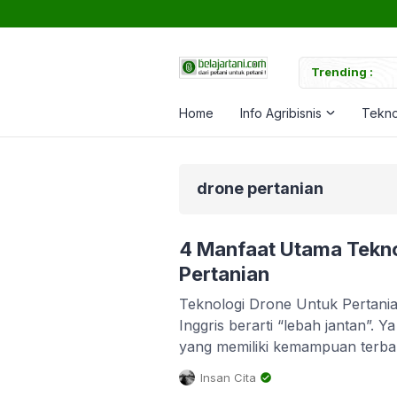
tuk Memperkuat Tanaman
Trending :
C
Home
Info Agribisnis
Tekno
drone pertanian
4 Manfaat Utama Tekno
Pertanian
Teknologi Drone Untuk Pertani
Inggris berarti “lebah jantan”.
yang memiliki kemampuan terba
dari situlah inspirasi pengguna
Insan Cita
pesawat tanpa awak. Nama lain