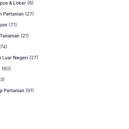
pus & Loker
(8)
n Pertanian
(27)
ini
(71)
 Tanaman
(21)
74)
n Luar Negeri
(27)
a
(60)
3)
i Pertanian
(91)