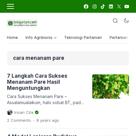
Home
Info Agribisnis
Teknologi Pertanian
Pertanian Lua
cara menanam pare
7 Langkah Cara Sukses
Menanam Pare Hasil
Menguntungkan
Cara Sukses Menanam Pare –
Assalamualaikum, halo sobat BT, pada
artikel kali ini saya akan share tentang
Insan Cita
7 langkah sukses menanam pare hasil
.
2 Comments
8 years
ago
menguntungkan. Pare/paria
(Momordica charantia) merupakan
sayuran yang banyak ditemukan di