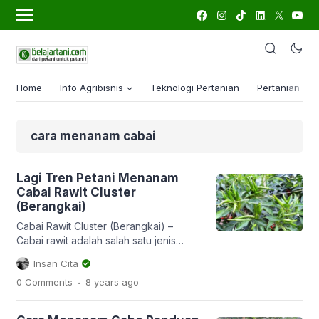
Home
Info Agribisnis
Teknologi Pertanian
Pertanian Lua
cara menanam cabai
Lagi Tren Petani Menanam
Cabai Rawit Cluster
(Berangkai)
Cabai Rawit Cluster (Berangkai) –
Cabai rawit adalah salah satu jenis
cabai andalan banyak petani cabai
Insan Cita
Indonesia bahkan dunia, tentu karena
.
0 Comments
8 years
ago
permintaannya pasarnya yang tinggi.
Banyak kisah petani menjadi kaya dan
sukses dari menanam cabai rawit,