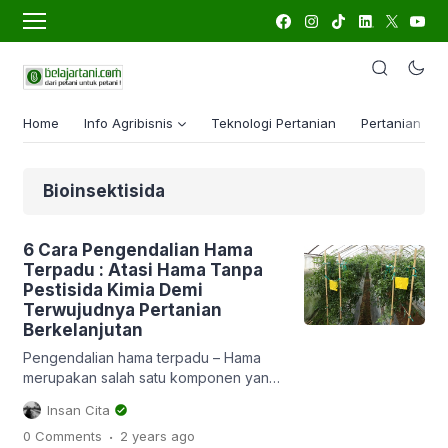
Home
Info Agribisnis
Teknologi Pertanian
Pertanian Lua
Bioinsektisida
6 Cara Pengendalian Hama
Terpadu : Atasi Hama Tanpa
Pestisida Kimia Demi
Terwujudnya Pertanian
Berkelanjutan
Pengendalian hama terpadu – Hama
merupakan salah satu komponen yang
berpengaruh nyata terhadap
Insan Cita
produktivitas tanaman, diantaranya
.
0 Comments
2 years
ago
penurunan hasil dan bahkan gagal