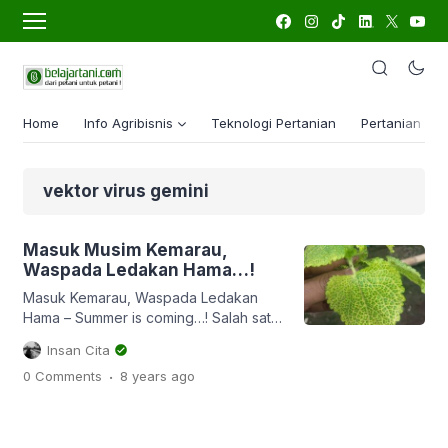
Home
Info Agribisnis
Teknologi Pertanian
Pertanian Lua
vektor virus gemini
Masuk Musim Kemarau,
Waspada Ledakan Hama…!
Masuk Kemarau, Waspada Ledakan
Hama – Summer is coming…! Salah satu
ciri bahwa sudah masuk musim
Insan Cita
kemarau adalah suhu udara yang
.
0 Comments
8 years
ago
panas terik pada siang hari, dan sangat
dingin pada malam hari adalah kondisi
yang akhir-akhir ini kita rasakan. Bagi
petani, masuknya musim kemarau