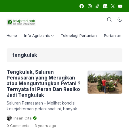
Home
Info Agribisnis
Teknologi Pertanian
Pertanian Lua
tengkulak
Tengkulak, Saluran
Pemasaran yang Merugikan
atau Menguntungkan Petani ?
Ternyata Ini Peran Dan Resiko
Jadi Tengkulak
Saluran Pemasaran – Melihat kondisi
kesejahteraan petani saat ini, banyak
pihak yang menyalahkan salah satunya
Insan Cita
tengkulak. Banyak sekali yang
.
0 Comments
3 years
ago
menyalahkan tengkulak terlalu banyak