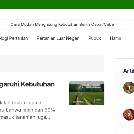
ra Mudah Menghitung Kebutuhan Benih Cabai/Cabe
logi Pertanian
Pertanian Luar Negeri
Pupuk
Hama dan P
Arti
garuhi Kebutuhan
alah faktor utama
hu bahwa lebih dari 90%
rmasuk tanaman juga
naman membutuhkan air
uhan tanaman akan air