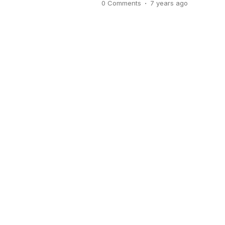
.
0 Comments
7 years
ago
biasanya dinyatakan dalam sat
atau mm/musim. Misal diketahui
tanaman pada iklim yang kering