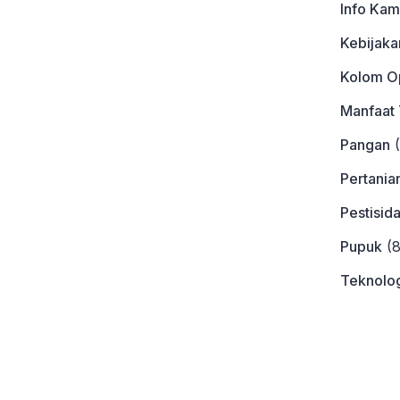
Info Kam
Kebijaka
Kolom Op
Manfaat
Pangan
(
Pertania
Pestisid
Pupuk
(8
Teknolog