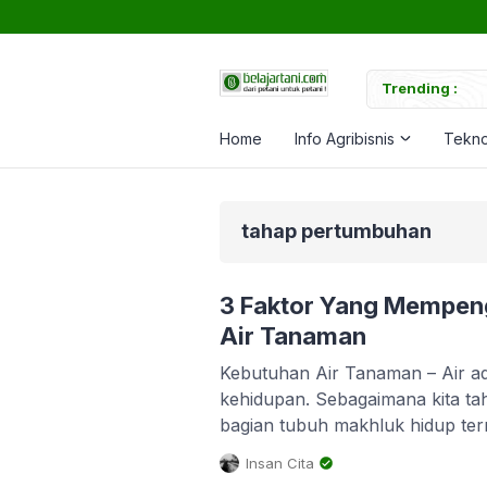
uk Memperkuat Tanaman
Trending :
Ca
Home
Info Agribisnis
Tekno
tahap pertumbuhan
3 Faktor Yang Mempen
Air Tanaman
Kebutuhan Air Tanaman – Air ad
kehidupan. Sebagaimana kita ta
bagian tubuh makhluk hidup te
terdiri daripada cairan/air. Ta
Insan Cita
untuk hidup dan tumbuh. Kebut