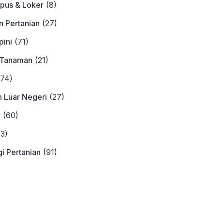
pus & Loker
(8)
n Pertanian
(27)
ini
(71)
 Tanaman
(21)
74)
n Luar Negeri
(27)
a
(60)
3)
i Pertanian
(91)