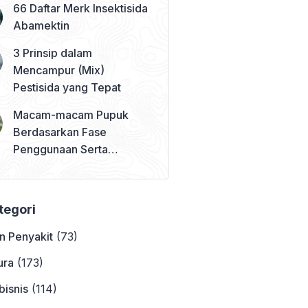
66 Daftar Merk Insektisida
Abamektin
3 Prinsip dalam
Mencampur (Mix)
Pestisida yang Tepat
Macam-macam Pupuk
Berdasarkan Fase
Penggunaan Serta
Contohnya
ategori
n Penyakit
(73)
ura
(173)
bisnis
(114)