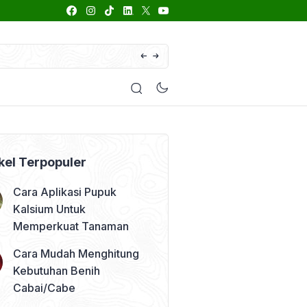
66 Daftar Merk Insektisida Abamektin
enyakit
Pestisida
Manfaat Tanaman
Kolom Opini
kel Terpopuler
Cara Aplikasi Pupuk
Kalsium Untuk
Memperkuat Tanaman
Cara Mudah Menghitung
Kebutuhan Benih
Cabai/Cabe