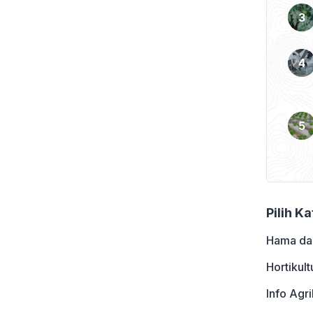
uan mm/hari, mm/bulan
 kebutuhan air suatu
 […]
Pilih K
Hama da
Hortikult
Info Agri