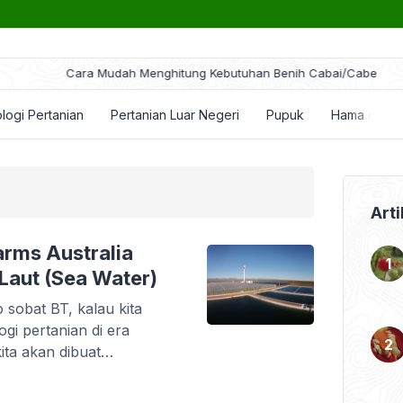
ara Mudah Menghitung Kebutuhan Benih Cabai/Cabe
logi Pertanian
Pertanian Luar Negeri
Pupuk
Hama dan P
Arti
arms Australia
Laut (Sea Water)
 sobat BT, kalau kita
gi pertanian di era
kita akan dibuat
engan sentuhan teknologi,
hun yang lalu, kini jadi