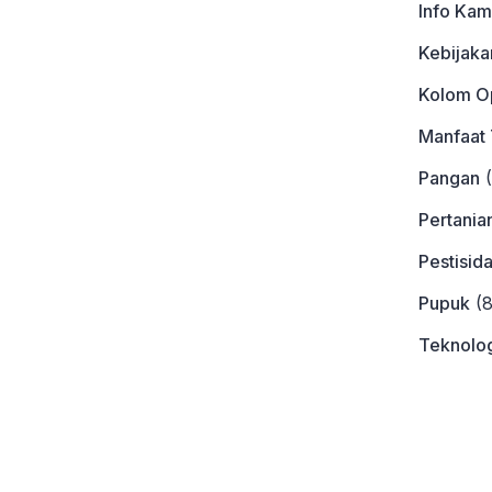
Info Kam
Kebijaka
Kolom Op
Manfaat
Pangan
(
Pertania
Pestisid
Pupuk
(8
Teknolog