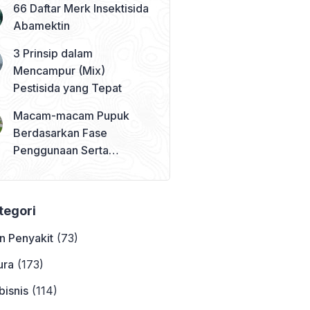
66 Daftar Merk Insektisida
Abamektin
3 Prinsip dalam
Mencampur (Mix)
Pestisida yang Tepat
Macam-macam Pupuk
Berdasarkan Fase
Penggunaan Serta
Contohnya
ategori
n Penyakit
(73)
ura
(173)
bisnis
(114)