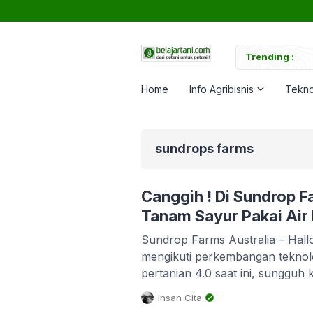
tuk Memperkuat Tanaman
Trending :
C
Home
Info Agribisnis
Tekno
sundrops farms
Canggih ! Di Sundrop F
Tanam Sayur Pakai Air 
Sundrop Farms Australia – Hallo
mengikuti perkembangan teknolo
pertanian 4.0 saat ini, sungguh 
tercengang. Bagaimana tidak, d
Insan Cita
apa yang mungkin mustahil 100 ta