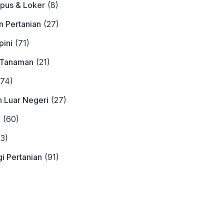
pus & Loker
(8)
n Pertanian
(27)
ini
(71)
 Tanaman
(21)
74)
n Luar Negeri
(27)
a
(60)
3)
i Pertanian
(91)