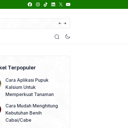
66 Daftar Merk Insektisida Abamektin
enyakit
Pestisida
Manfaat Tanaman
Kolom Opini
kel Terpopuler
Cara Aplikasi Pupuk
Kalsium Untuk
Memperkuat Tanaman
Cara Mudah Menghitung
Kebutuhan Benih
Cabai/Cabe