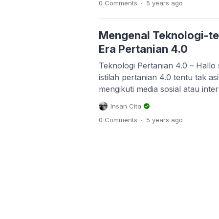
.
0 Comments
5 years
ago
kenyataan. Misalnya saja gurun
mustahil digunakan untuk berco
banyak yang […]
Mengenal Teknologi-te
Era Pertanian 4.0
Teknologi Pertanian 4.0 – Hallo 
istilah pertanian 4.0 tentu tak a
mengikuti media sosial atau inter
juga banyak dibicarakan oleh be
Insan Cita
pemerintah maupun perusahaan 
.
0 Comments
5 years
ago
sih pertanian 4.0 itu ? Dan tekn
pada pertanian 4.0, bedanya de