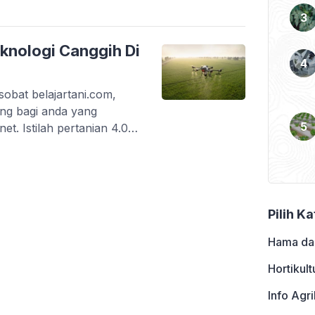
 yang dulunya hampir
cok tanam kini sudah
knologi Canggih Di
sobat belajartani.com,
sing bagi anda yang
net. Istilah pertanian 4.0
rbagai pihak seperti
teknologi pertanian. Apa
ologi apa saja yang ada
ngan pertanian 3.0 […]
Pilih K
Hama da
Hortikult
Info Agri