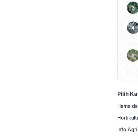
 satunya dari pupuk. Pupuk
keberhasilan usahatani.
Pilih K
Hama da
Hortikult
Info Agri