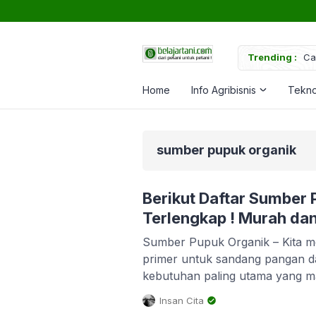
uk Memperkuat Tanaman
Trending :
Ca
Home
Info Agribisnis
Tekno
sumber pupuk organik
Berikut Daftar Sumber 
Terlengkap ! Murah dan
Sumber Pupuk Organik – Kita me
primer untuk sandang pangan d
kebutuhan paling utama yang m
rangka menjalani kehidupan. Be
Insan Cita
tanaman juga punya kebutuhan p