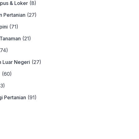
pus & Loker
(8)
n Pertanian
(27)
ini
(71)
 Tanaman
(21)
74)
n Luar Negeri
(27)
a
(60)
3)
i Pertanian
(91)