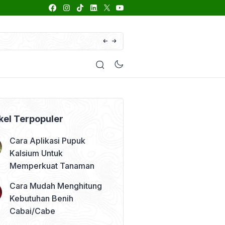
66 Daftar Merk Insektisida Abamektin
enyakit
Pestisida
Manfaat Tanaman
Kolom Opini
kel Terpopuler
Cara Aplikasi Pupuk
Kalsium Untuk
Memperkuat Tanaman
Cara Mudah Menghitung
Kebutuhan Benih
Cabai/Cabe