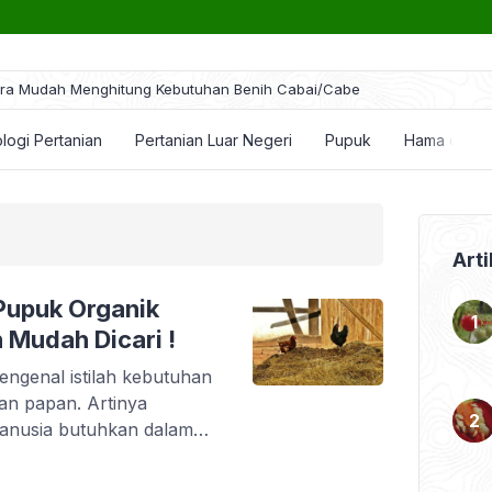
ra Mudah Menghitung Kebutuhan Benih Cabai/Cabe
logi Pertanian
Pertanian Luar Negeri
Pupuk
Hama dan P
Arti
Pupuk Organik
 Mudah Dicari !
ngenal istilah kebutuhan
an papan. Artinya
anusia butuhkan dalam
gitu juga dengan tanaman,
rimer seperti air dan