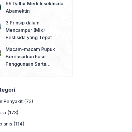
66 Daftar Merk Insektisida
Abamektin
3 Prinsip dalam
Mencampur (Mix)
Pestisida yang Tepat
Macam-macam Pupuk
Berdasarkan Fase
Penggunaan Serta
Contohnya
ategori
n Penyakit
(73)
ura
(173)
bisnis
(114)