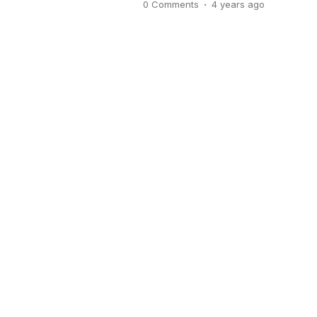
.
0 Comments
4 years
ago
nutrisi. Nutrisi diperoleh salah
adalah salah satu syarat utama 
Tanpa pupuk yang […]