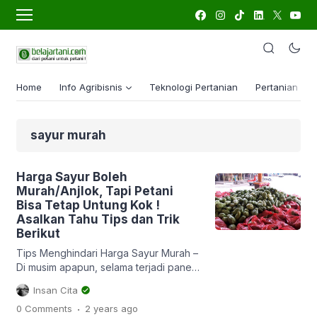
Home
Info Agribisnis
Teknologi Pertanian
Pertanian Lua
sayur murah
Harga Sayur Boleh
Murah/Anjlok, Tapi Petani
Bisa Tetap Untung Kok !
Asalkan Tahu Tips dan Trik
Berikut
Tips Menghindari Harga Sayur Murah –
Di musim apapun, selama terjadi panen
raya harga sayur biasanya mengalami
Insan Cita
anjlok yang luar biasa. Mengapa
.
0 Comments
2 years
ago
demikian ? Saat panen raya pasokan