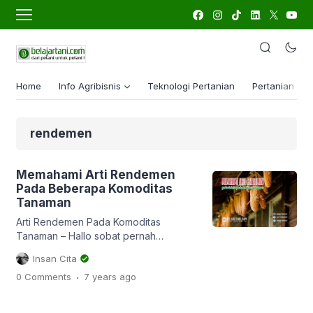
Home
Info Agribisnis
Teknologi Pertanian
Pertanian Lua
rendemen
Memahami Arti Rendemen
Pada Beberapa Komoditas
Tanaman
Arti Rendemen Pada Komoditas
Tanaman – Hallo sobat pernah
mendengar kata rendemen? Bagi
Insan Cita
petani tebu tentu kata rendemen
.
0 Comments
7 years
ago
sangatlah tidak asing. Rendemen,
seolah menjadi sesuatu yang tak
terpisahkan bagi petani tebu.