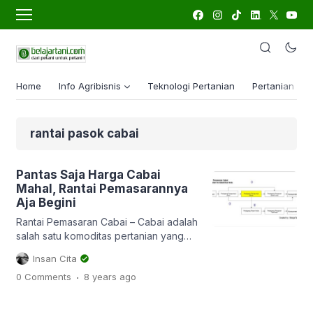
Home
Info Agribisnis
Teknologi Pertanian
Pertanian Lua
rantai pasok cabai
Pantas Saja Harga Cabai
Mahal, Rantai Pemasarannya
Aja Begini
Rantai Pemasaran Cabai – Cabai adalah
salah satu komoditas pertanian yang
mempunyai rantai pemasaran yang
Insan Cita
cukup panjang. Rantai pemasaran
.
0 Comments
8 years
ago
(market chain) disebut juga saluran
pemasaran atau rantai pasok (supply
chain) adalah media distribusi