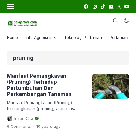
Home
Info Agribisnis
Teknologi Pertanian
Pertanian Lua
pruning
Manfaat Pemangkasan
(Pruning) Terhadap
Pertumbuhan Dan
Perkembangan Tanaman
Manfaat Pemangkasan (Pruning) –
Pemangkasan (pruning) atau biasa
dikenal dengan istilah pewiwilan adalah
Insan Cita
salah satu aspek penting dalam
.
6 Comments
10 years
ago
kegiatan budidaya tanaman. Selain
bertujuan untuk mempermudah dalam