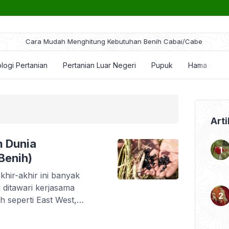
ra Mudah Menghitung Kebutuhan Benih Cabai/Cabe
logi Pertanian
Pertanian Luar Negeri
Pupuk
Hama dan P
Arti
m Dunia
Benih)
khir-akhir ini banyak
 ditawari kerjasama
 seperti East West,
. Tidak hanya untuk
h komoditas horti juga