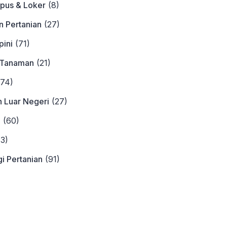
pus & Loker
(8)
n Pertanian
(27)
ini
(71)
 Tanaman
(21)
74)
n Luar Negeri
(27)
a
(60)
3)
i Pertanian
(91)