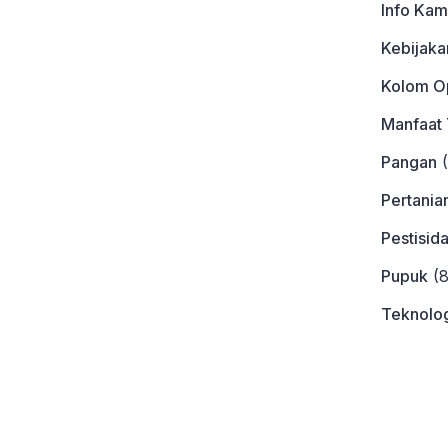
Info Kam
Kebijaka
Kolom Op
Manfaat
Pangan
(
Pertania
Pestisid
Pupuk
(8
Teknolog