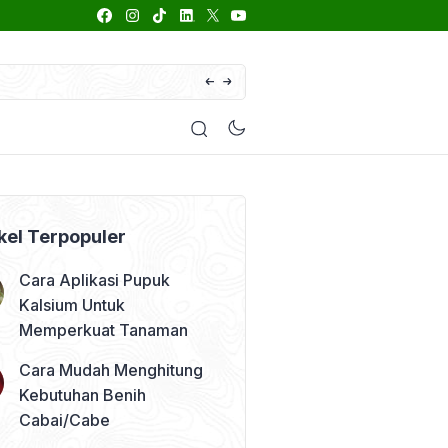
66 Daftar Merk Insektisida Abamektin
enyakit
Pestisida
Manfaat Tanaman
Kolom Opini
kel Terpopuler
Cara Aplikasi Pupuk
Kalsium Untuk
Memperkuat Tanaman
Cara Mudah Menghitung
Kebutuhan Benih
Cabai/Cabe