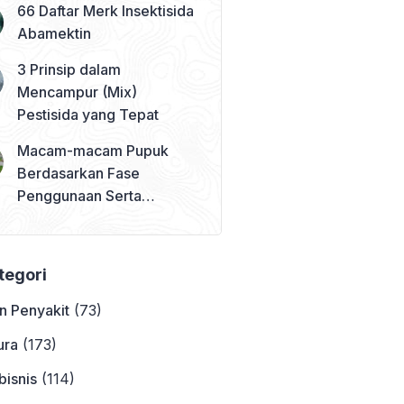
66 Daftar Merk Insektisida
Abamektin
3 Prinsip dalam
Mencampur (Mix)
Pestisida yang Tepat
Macam-macam Pupuk
Berdasarkan Fase
Penggunaan Serta
Contohnya
ategori
n Penyakit
(73)
ura
(173)
bisnis
(114)