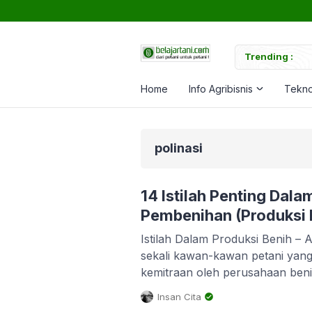
tuk Memperkuat Tanaman
Trending :
Ca
Home
Info Agribisnis
Tekno
polinasi
14 Istilah Penting Dala
Pembenihan (Produksi 
Istilah Dalam Produksi Benih – A
sekali kawan-kawan petani yang
kemitraan oleh perusahaan benih
Bintang Asia, BISI dan lain-lain
Insan Cita
produksi benih jagung, tapi beni