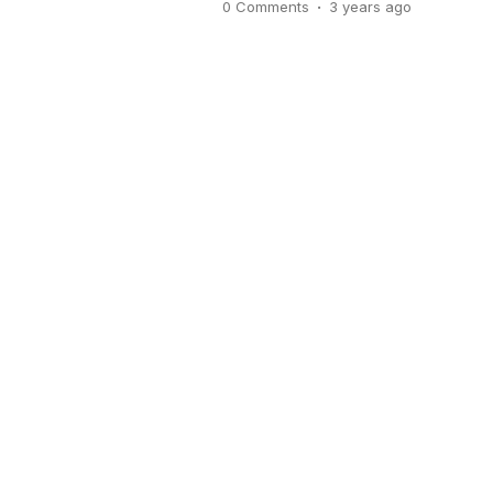
.
0 Comments
3 years
ago
seperti semangka, melon, cabai,
lain. Berbeda dengan produksi f
buah atau sayur segar) […]