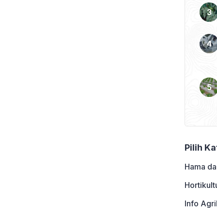
 tomat, buncis dan lain-
resh (atau komoditas
Pilih K
Hama da
Hortikult
Info Agri