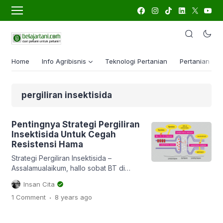
Home
Info Agribisnis
Teknologi Pertanian
Pertanian Lua
pergiliran insektisida
Pentingnya Strategi Pergiliran
Insektisida Untuk Cegah
Resistensi Hama
Strategi Pergiliran Insektisida –
Assalamualaikum, hallo sobat BT di
seluruh dunia. Musim kemarau
Insan Cita
sepertinya akan datang nih Sob. Siang
.
1 Comment
8 years
ago
terasa begitu panas, Malam pun terasa
begitu dingin (terutama yg tidur
sendiri…huahaha). Seperti yang