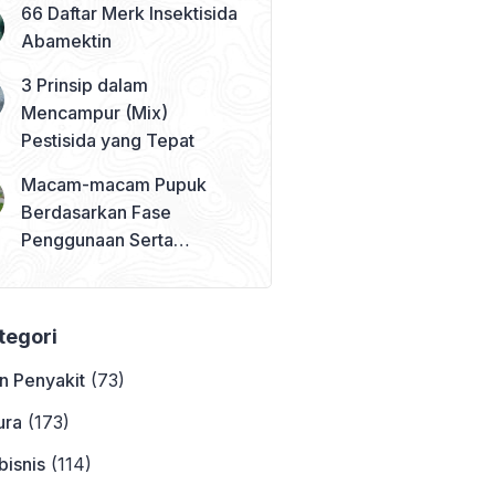
66 Daftar Merk Insektisida
Abamektin
3 Prinsip dalam
Mencampur (Mix)
Pestisida yang Tepat
Macam-macam Pupuk
Berdasarkan Fase
Penggunaan Serta
Contohnya
ategori
n Penyakit
(73)
ura
(173)
bisnis
(114)