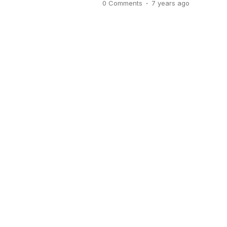
.
0 Comments
7 years
ago
negara kini tengah berlomba-l
efektivitas dan efisiensi usahat
teknologi. Dengan begitu, biaya