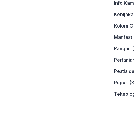
Info Kam
Kebijaka
Kolom Op
Manfaat
Pangan
(
Pertania
Pestisid
Pupuk
(8
Teknolog