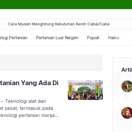
ra Mudah Menghitung Kebutuhan Benih Cabai/Cabe
logi Pertanian
Pertanian Luar Negeri
Pupuk
Hama dan P
Arti
anian Yang Ada Di
– Teknologi alat dan
at pesat, termasuk pada
knologi pertanian menjadi
k ingin ketinggalan
 tidak, petani di berbagai