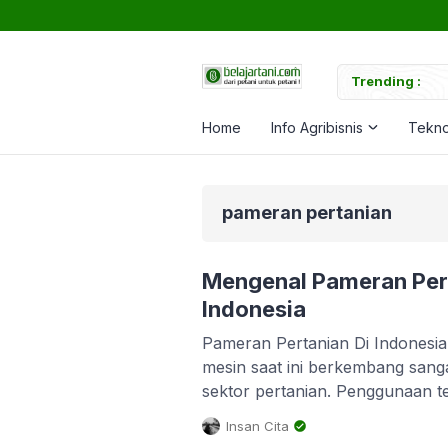
uk Memperkuat Tanaman
Trending :
Ca
Home
Info Agribisnis
Tekno
pameran pertanian
Mengenal Pameran Pert
Indonesia
Pameran Pertanian Di Indonesia 
mesin saat ini berkembang sang
sektor pertanian. Penggunaan te
sesuatu yang wajib jika anda tida
Insan Cita
dengan negara lain. Percaya atau