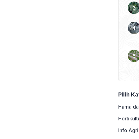
omba meningkatkan
aninya melalui pemanfaatan
 operasional yang […]
Pilih K
Hama da
Hortikult
Info Agri