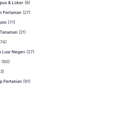
pus & Loker
(8)
n Pertanian
(27)
ini
(71)
 Tanaman
(21)
74)
n Luar Negeri
(27)
a
(60)
3)
i Pertanian
(91)