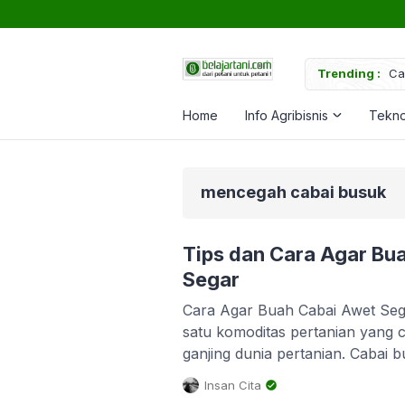
uk Memperkuat Tanaman
Trending :
Ca
Home
Info Agribisnis
Tekno
mencegah cabai busuk
Tips dan Cara Agar Bu
Segar
Cara Agar Buah Cabai Awet Sega
satu komoditas pertanian yang c
ganjing dunia pertanian. Cabai 
pertanian, namun bagian dari b
Insan Cita
kebanyakan orang Indonesia. S