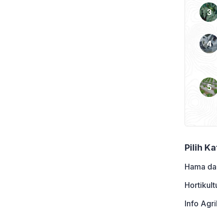
ukai masakan pedas yang
ahan bumbunya. Oleh
Pilih K
Hama da
Hortikult
Info Agri