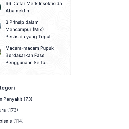
66 Daftar Merk Insektisida
Abamektin
3 Prinsip dalam
Mencampur (Mix)
Pestisida yang Tepat
Macam-macam Pupuk
Berdasarkan Fase
Penggunaan Serta
Contohnya
ategori
n Penyakit
(73)
ura
(173)
bisnis
(114)