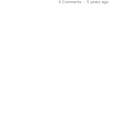
.
0 Comments
5 years
ago
Indonesia memang sangat meny
ada cabai sebagai salah satu b
karena itu […]