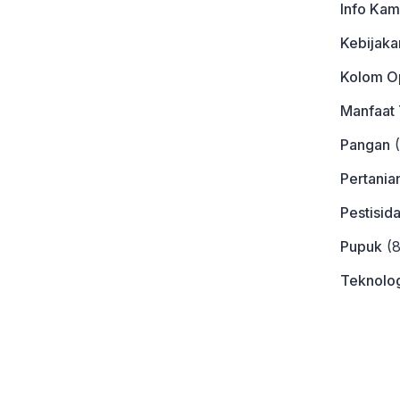
Info Kam
Kebijaka
Kolom Op
Manfaat
Pangan
(
Pertania
Pestisid
Pupuk
(8
Teknolog