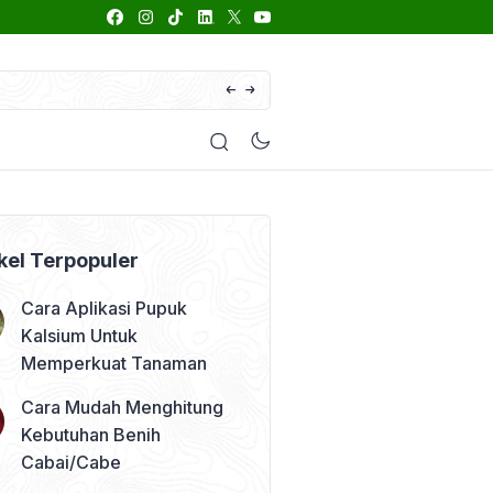
66 Daftar Merk Insektisida Abamektin
enyakit
Pestisida
Manfaat Tanaman
Kolom Opini
kel Terpopuler
Cara Aplikasi Pupuk
Kalsium Untuk
Memperkuat Tanaman
Cara Mudah Menghitung
Kebutuhan Benih
Cabai/Cabe