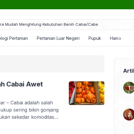
ra Mudah Menghitung Kebutuhan Benih Cabai/Cabe
logi Pertanian
Pertanian Luar Negeri
Pupuk
Hama dan P
Arti
ah Cabai Awet
r – Cabai adalah salah
ukup sering bikin gonjang
bukan sekedar komoditas
udaya atau cara hidup
ebagian besar masyarakat