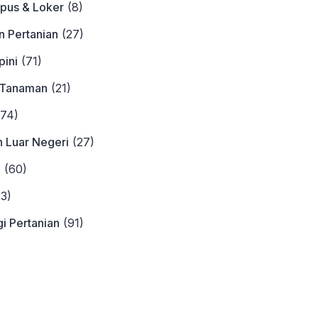
pus & Loker
(8)
n Pertanian
(27)
ini
(71)
 Tanaman
(21)
74)
n Luar Negeri
(27)
a
(60)
3)
i Pertanian
(91)