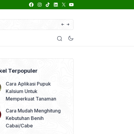
66 Daftar Merk Insektisida Abamektin
enyakit
Pestisida
Manfaat Tanaman
Kolom Opini
kel Terpopuler
Cara Aplikasi Pupuk
Kalsium Untuk
Memperkuat Tanaman
Cara Mudah Menghitung
Kebutuhan Benih
Cabai/Cabe