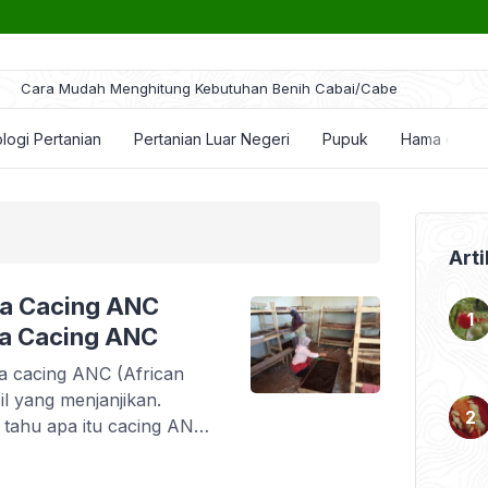
ra Mudah Menghitung Kebutuhan Benih Cabai/Cabe
logi Pertanian
Pertanian Luar Negeri
Pupuk
Hama dan P
Arti
ya Cacing ANC
ya Cacing ANC
a cacing ANC (African
l yang menjanjikan.
tahu apa itu cacing ANC.
ah? Cacing ANC secara
 lebih besar dibanding