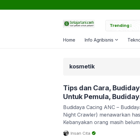
uk Memperkuat Tanaman
Trending :
Ca
Home
Info Agribisnis
Tekno
kosmetik
Tips dan Cara, Budida
Untuk Pemula, Budida
Budidaya Cacing ANC – Budiday
Night Crawler) menawarkan hasi
Kebanyakan orang masih belum 
Bedanya apa dengan cacing tan
Insan Cita
ukuran, memiliki ukuran dua kali