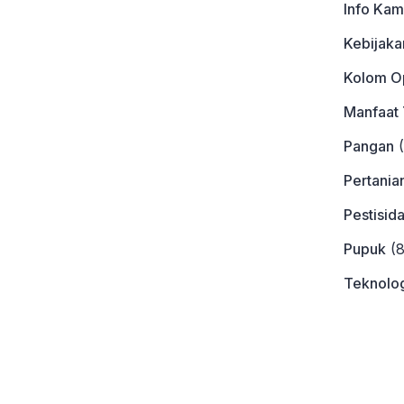
Info Kam
Kebijaka
Kolom Op
Manfaat
Pangan
(
Pertania
Pestisid
Pupuk
(8
Teknolog