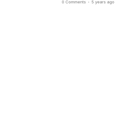
.
0 Comments
5 years
ago
cacing tanah. Sebagaimana caci
memiliki banyak manfaat. Manfa
untuk […]