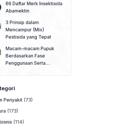
66 Daftar Merk Insektisida
Abamektin
3 Prinsip dalam
Mencampur (Mix)
Pestisida yang Tepat
Macam-macam Pupuk
Berdasarkan Fase
Penggunaan Serta
Contohnya
ategori
n Penyakit
(73)
ura
(173)
bisnis
(114)