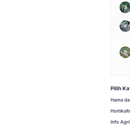
ng tanah, cacing ANC
at cacing ANC antara lain
Pilih K
Hama da
Hortikult
Info Agri