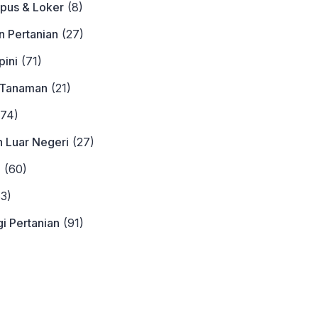
pus & Loker
(8)
n Pertanian
(27)
ini
(71)
 Tanaman
(21)
74)
n Luar Negeri
(27)
a
(60)
3)
i Pertanian
(91)