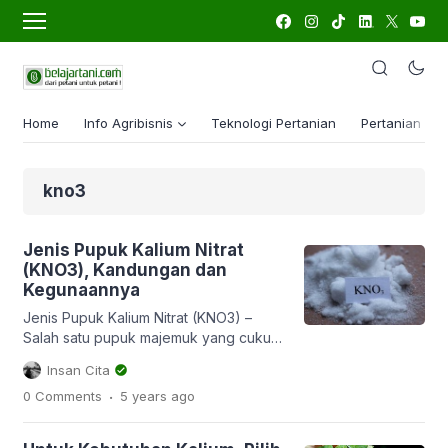
Home
Info Agribisnis
Teknologi Pertanian
Pertanian Lua
kno3
Jenis Pupuk Kalium Nitrat
(KNO3), Kandungan dan
Kegunaannya
Jenis Pupuk Kalium Nitrat (KNO3) –
Salah satu pupuk majemuk yang cukup
dikenal dan banyak beredar di pasar
Insan Cita
yaitu pupuk KNO3 atau pupuk Kalium
.
0 Comments
5 years
ago
Nitrat. Pupuk Kalium Nitrat merupakan
pupuk majemuk atau kombinasi 2
pupuk tunggal yakni yang