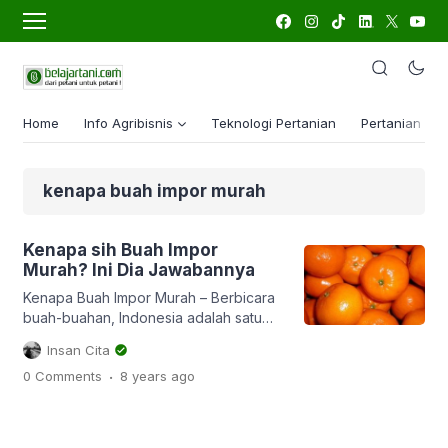
Home
Info Agribisnis
Teknologi Pertanian
Pertanian Lua
kenapa buah impor murah
Kenapa sih Buah Impor
Murah? Ini Dia Jawabannya
Kenapa Buah Impor Murah – Berbicara
buah-buahan, Indonesia adalah satu
juarannya. Faktor alam yang subur
Insan Cita
menjadikan hampir semua jenis buah-
.
0 Comments
8 years
ago
buahan bisa tumbuh subur di Indonesia.
Tak hanya buah-buahan iklim tropis,
seperti durian, mangga, namun buah-
buahan khas iklim subtropis pun bisa