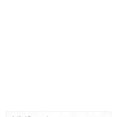
tumbuh di Indonesia, apel dan pir
misalnya. Indonesia yang mempunyai
jumlah penduduk yang besar, disertai
fakta […]