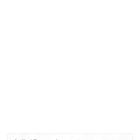
mm/hari, mm/bulan atau mm/musim.
Misal diketahui kebutuhan air suatu
tanaman pada iklim yang kering […]