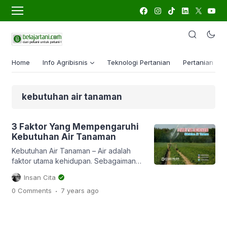
Home
Info Agribisnis
Teknologi Pertanian
Pertanian Lua
kebutuhan air tanaman
3 Faktor Yang Mempengaruhi
Kebutuhan Air Tanaman
Kebutuhan Air Tanaman – Air adalah
faktor utama kehidupan. Sebagaimana
kita tahu bahwa lebih dari 90% bagian
Insan Cita
tubuh makhluk hidup termasuk tanaman
.
0 Comments
7 years
ago
juga terdiri daripada cairan/air.
Tanaman membutuhkan air untuk hidup
dan tumbuh. Kebutuhan tanaman akan
air biasanya dinyatakan dalam satuan